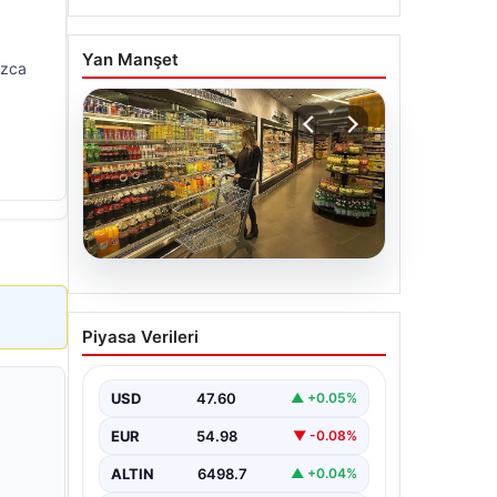
Yan Manşet
ızca
05.08.2026
Enflasyon verileri ne
Piyasa Verileri
zaman açıklanacak? 2026
TÜİK mart ayı enflasyon
verileri
USD
47.60
▲ +0.05%
EUR
54.98
▼ -0.08%
ALTIN
6498.7
▲ +0.04%