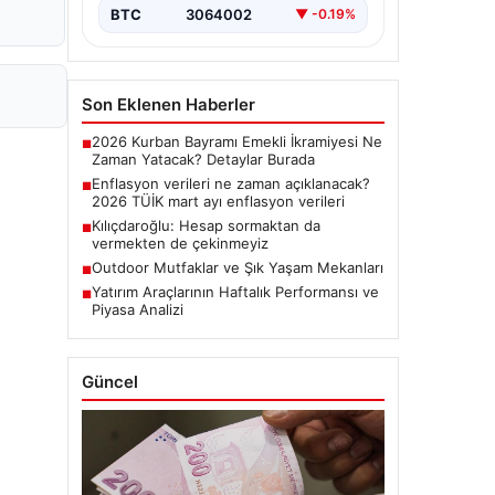
BTC
3064002
▼ -0.19%
Son Eklenen Haberler
2026 Kurban Bayramı Emekli İkramiyesi Ne
■
Zaman Yatacak? Detaylar Burada
Enflasyon verileri ne zaman açıklanacak?
■
2026 TÜİK mart ayı enflasyon verileri
Kılıçdaroğlu: Hesap sormaktan da
■
vermekten de çekinmeyiz
Outdoor Mutfaklar ve Şık Yaşam Mekanları
■
Yatırım Araçlarının Haftalık Performansı ve
■
Piyasa Analizi
Güncel