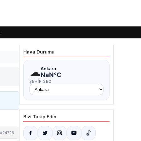
ı
Hava Durumu
☁
Ankara
NaN°C
ŞEHIR SEÇ
Bizi Takip Edin
#24726