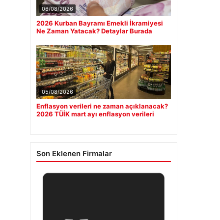
06/08/2026
2026 Kurban Bayramı Emekli İkramiyesi
Ne Zaman Yatacak? Detaylar Burada
05/08/2026
Enflasyon verileri ne zaman açıklanacak?
2026 TÜİK mart ayı enflasyon verileri
Son Eklenen Firmalar