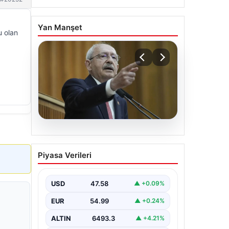
Yan Manşet
u olan
05.08.2026
Kılıçdaroğlu: Hesap
Piyasa Verileri
sormaktan da vermekten
de çekinmeyiz
USD
47.58
▲ +0.09%
EUR
54.99
▲ +0.24%
ALTIN
6493.3
▲ +4.21%