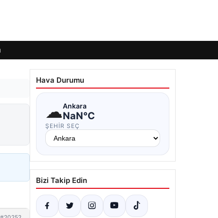
ı
Hava Durumu
☁
Ankara
NaN°C
ŞEHIR SEÇ
Bizi Takip Edin
#20252