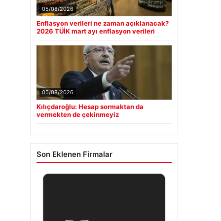
05/08/2026
Enflasyon verileri ne zaman açıklanacak?
2026 TÜİK mart ayı enflasyon verileri
05/08/2026
Kılıçdaroğlu: Hesap sormaktan da
vermekten de çekinmeyiz
Son Eklenen Firmalar