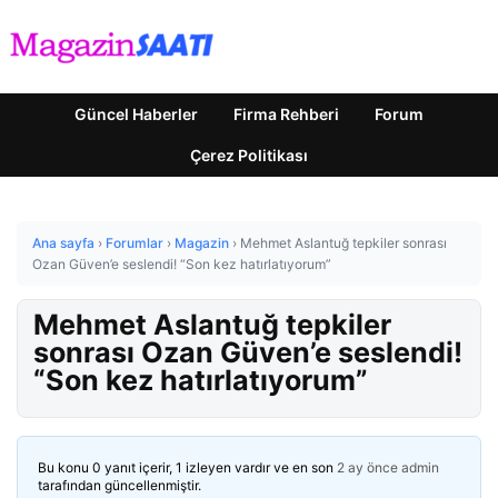
Güncel Haberler
Firma Rehberi
Forum
Çerez Politikası
Ana sayfa
›
Forumlar
›
Magazin
›
Mehmet Aslantuğ tepkiler sonrası
Ozan Güven’e seslendi! “Son kez hatırlatıyorum”
Mehmet Aslantuğ tepkiler
sonrası Ozan Güven’e seslendi!
“Son kez hatırlatıyorum”
Bu konu 0 yanıt içerir, 1 izleyen vardır ve en son
2 ay önce
admin
tarafından güncellenmiştir.