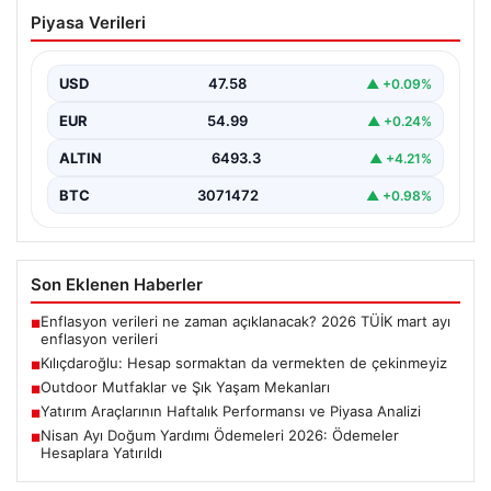
Kılıçdaroğlu: Hesap sormaktan da
Piyasa Verileri
vermekten de çekinmeyiz
USD
47.58
▲ +0.09%
EUR
54.99
▲ +0.24%
ALTIN
6493.3
▲ +4.21%
BTC
3071472
▲ +0.98%
Son Eklenen Haberler
Enflasyon verileri ne zaman açıklanacak? 2026 TÜİK mart ayı
■
enflasyon verileri
Kılıçdaroğlu: Hesap sormaktan da vermekten de çekinmeyiz
■
Outdoor Mutfaklar ve Şık Yaşam Mekanları
■
Yatırım Araçlarının Haftalık Performansı ve Piyasa Analizi
■
Nisan Ayı Doğum Yardımı Ödemeleri 2026: Ödemeler
■
Hesaplara Yatırıldı