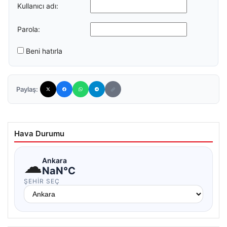
Kullanıcı adı:
Parola:
Beni hatırla
Paylaş:
Hava Durumu
☁
Ankara
NaN°C
ŞEHIR SEÇ