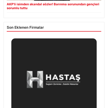
AKP’li isimden skandal sözler! Barınma sorunundan gençleri
sorumlu tuttu
Son Eklenen Firmalar