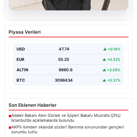
07.08.2026
AKP’li isimden skandal sözler! Barınma
Piyasa Verileri
sorunundan gençleri sorumlu tuttu
{ "title": "AKP’li İsimden Çarpıcı Açıklamalar: Barınma
Sorunu ve Gençlerin Sorumluluğu Üzerine Tartışmalar",
USD
47.74
▲ +0.18%
"content":…
EUR
55.25
▲ +0.32%
ALTIN
6660.6
▲ +2.59%
BTC
3098434
▲ +0.37%
Son Eklenen Haberler
Adalet Bakanı Akın Gürlek ve İçişleri Bakanı Mustafa Çiftçi
■
İstanbul’da açıklamalarda bulundu
AKP’li isimden skandal sözler! Barınma sorunundan gençleri
■
sorumlu tuttu