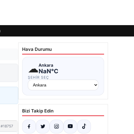
ı
Hava Durumu
☁
Ankara
NaN°C
ŞEHIR SEÇ
Bizi Takip Edin
#18757