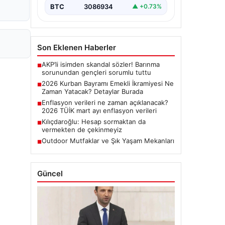
BTC
3086934
▲ +0.73%
Son Eklenen Haberler
AKP’li isimden skandal sözler! Barınma
■
sorunundan gençleri sorumlu tuttu
2026 Kurban Bayramı Emekli İkramiyesi Ne
■
Zaman Yatacak? Detaylar Burada
Enflasyon verileri ne zaman açıklanacak?
■
2026 TÜİK mart ayı enflasyon verileri
Kılıçdaroğlu: Hesap sormaktan da
■
vermekten de çekinmeyiz
Outdoor Mutfaklar ve Şık Yaşam Mekanları
■
Güncel