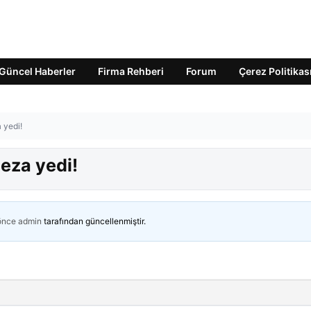
Güncel Haberler
Firma Rehberi
Forum
Çerez Politikas
 yedi!
ceza yedi!
 önce
admin
tarafından güncellenmiştir.