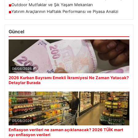
Outdoor Mutfaklar ve Şık Yaşam Mekanları
■
Yatırım Araçlarının Haftalık Performansı ve Piyasa Analizi
■
Güncel
06/08/2026
2026 Kurban Bayramı Emekli İkramiyesi Ne Zaman Yatacak?
Detaylar Burada
05/08/2026
Enflasyon verileri ne zaman açıklanacak? 2026 TÜİK mart
ayı enflasyon verileri