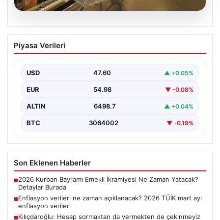
05.08.2026
Enflasyon verileri ne zaman
Piyasa Verileri
açıklanacak? 2026 TÜİK mart ayı
enflasyon verileri
USD
47.60
▲ +0.05%
EUR
54.98
▼ -0.08%
ALTIN
6498.7
▲ +0.04%
BTC
3064002
▼ -0.19%
Son Eklenen Haberler
2026 Kurban Bayramı Emekli İkramiyesi Ne Zaman Yatacak?
■
Detaylar Burada
Enflasyon verileri ne zaman açıklanacak? 2026 TÜİK mart ayı
■
enflasyon verileri
Kılıçdaroğlu: Hesap sormaktan da vermekten de çekinmeyiz
■