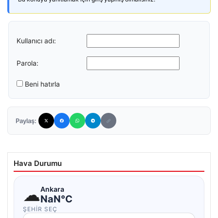
Kullanıcı adı:
Parola:
Beni hatırla
Paylaş:
Hava Durumu
☁
Ankara
NaN°C
ŞEHIR SEÇ