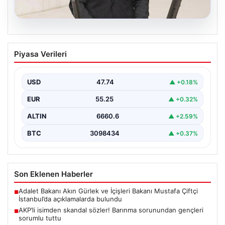
07.08.2026
AKP’li isimden skandal sözler! Barınma
Piyasa Verileri
sorunundan gençleri sorumlu tuttu
{ "title": "AKP’li İsimden Çarpıcı Açıklamalar: Barınma
Sorunu ve Gençlerin Sorumluluğu Üzerine Tartışmalar",
USD
47.74
▲ +0.18%
"content":…
EUR
55.25
▲ +0.32%
ALTIN
6660.6
▲ +2.59%
BTC
3098434
▲ +0.37%
Son Eklenen Haberler
Adalet Bakanı Akın Gürlek ve İçişleri Bakanı Mustafa Çiftçi
■
İstanbul’da açıklamalarda bulundu
AKP’li isimden skandal sözler! Barınma sorunundan gençleri
■
sorumlu tuttu