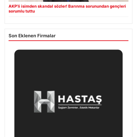
AKP’li isimden skandal sözler! Barınma sorunundan gençleri
sorumlu tuttu
Son Eklenen Firmalar