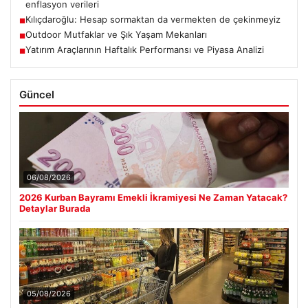
enflasyon verileri
Kılıçdaroğlu: Hesap sormaktan da vermekten de çekinmeyiz
■
Outdoor Mutfaklar ve Şık Yaşam Mekanları
■
Yatırım Araçlarının Haftalık Performansı ve Piyasa Analizi
■
Güncel
06/08/2026
2026 Kurban Bayramı Emekli İkramiyesi Ne Zaman Yatacak?
Detaylar Burada
05/08/2026