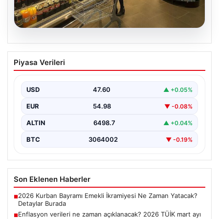
05.08.2026
Enflasyon verileri ne zaman
Piyasa Verileri
açıklanacak? 2026 TÜİK mart ayı
enflasyon verileri
USD
47.60
▲ +0.05%
EUR
54.98
▼ -0.08%
ALTIN
6498.7
▲ +0.04%
BTC
3064002
▼ -0.19%
Son Eklenen Haberler
2026 Kurban Bayramı Emekli İkramiyesi Ne Zaman Yatacak?
■
Detaylar Burada
Enflasyon verileri ne zaman açıklanacak? 2026 TÜİK mart ayı
■