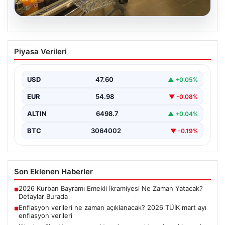
05.08.2026
Enflasyon verileri ne zaman
Piyasa Verileri
açıklanacak? 2026 TÜİK mart ayı
enflasyon verileri
USD
47.60
▲ +0.05%
EUR
54.98
▼ -0.08%
ALTIN
6498.7
▲ +0.04%
BTC
3064002
▼ -0.19%
Son Eklenen Haberler
2026 Kurban Bayramı Emekli İkramiyesi Ne Zaman Yatacak?
■
Detaylar Burada
Enflasyon verileri ne zaman açıklanacak? 2026 TÜİK mart ayı
■
enflasyon verileri