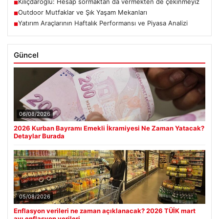
Kılıçdaroğlu: Hesap sormaktan da vermekten de çekinmeyiz
■
Outdoor Mutfaklar ve Şık Yaşam Mekanları
■
Yatırım Araçlarının Haftalık Performansı ve Piyasa Analizi
■
Güncel
06/08/2026
2026 Kurban Bayramı Emekli İkramiyesi Ne Zaman Yatacak?
Detaylar Burada
05/08/2026
Enflasyon verileri ne zaman açıklanacak? 2026 TÜİK mart
ayı enflasyon verileri