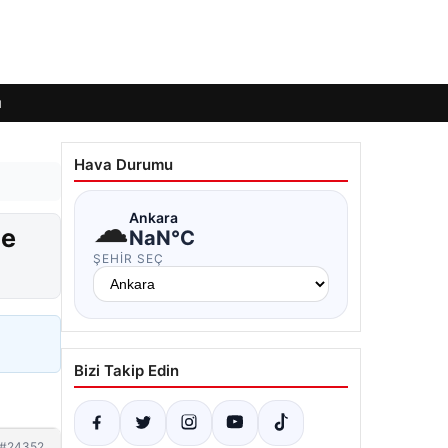
ı
Hava Durumu
☁
Ankara
de
NaN°C
ŞEHIR SEÇ
Bizi Takip Edin
#24352