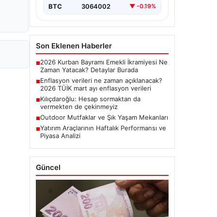
BTC
3064002
▼ -0.19%
Son Eklenen Haberler
2026 Kurban Bayramı Emekli İkramiyesi Ne
■
Zaman Yatacak? Detaylar Burada
Enflasyon verileri ne zaman açıklanacak?
■
2026 TÜİK mart ayı enflasyon verileri
Kılıçdaroğlu: Hesap sormaktan da
■
vermekten de çekinmeyiz
Outdoor Mutfaklar ve Şık Yaşam Mekanları
■
Yatırım Araçlarının Haftalık Performansı ve
■
Piyasa Analizi
Güncel