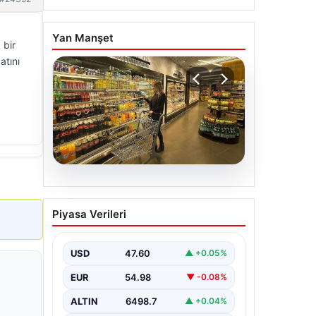
Yan Manşet
 bir
atını
05.08.2026
Enflasyon verileri ne
Piyasa Verileri
zaman açıklanacak? 2026
TÜİK mart ayı enflasyon
verileri
USD
47.60
▲ +0.05%
EUR
54.98
▼ -0.08%
ALTIN
6498.7
▲ +0.04%