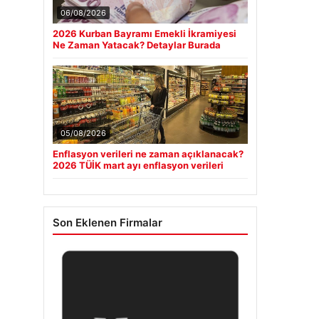
06/08/2026
2026 Kurban Bayramı Emekli İkramiyesi
Ne Zaman Yatacak? Detaylar Burada
05/08/2026
Enflasyon verileri ne zaman açıklanacak?
2026 TÜİK mart ayı enflasyon verileri
Son Eklenen Firmalar