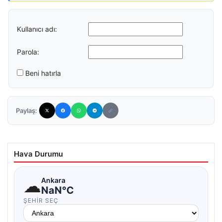
Kullanıcı adı:
Parola:
Beni hatırla
Paylaş:
Hava Durumu
☁
Ankara
NaN°C
ŞEHIR SEÇ