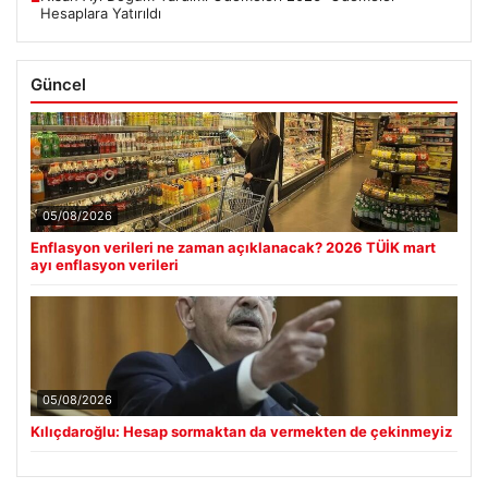
Hesaplara Yatırıldı
Güncel
05/08/2026
Enflasyon verileri ne zaman açıklanacak? 2026 TÜİK mart
ayı enflasyon verileri
05/08/2026
Kılıçdaroğlu: Hesap sormaktan da vermekten de çekinmeyiz