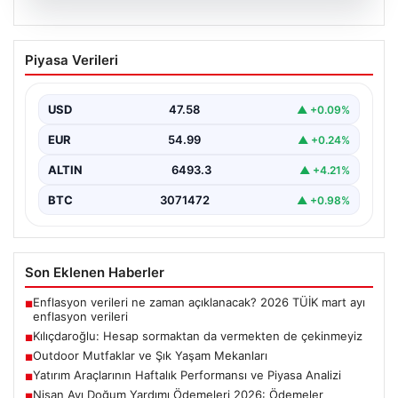
05.08.2026
Kılıçdaroğlu: Hesap sormaktan da
Piyasa Verileri
vermekten de çekinmeyiz
USD
47.58
▲ +0.09%
EUR
54.99
▲ +0.24%
ALTIN
6493.3
▲ +4.21%
BTC
3071472
▲ +0.98%
Son Eklenen Haberler
Enflasyon verileri ne zaman açıklanacak? 2026 TÜİK mart ayı
■
enflasyon verileri
Kılıçdaroğlu: Hesap sormaktan da vermekten de çekinmeyiz
■
Outdoor Mutfaklar ve Şık Yaşam Mekanları
■
Yatırım Araçlarının Haftalık Performansı ve Piyasa Analizi
■
Nisan Ayı Doğum Yardımı Ödemeleri 2026: Ödemeler
■