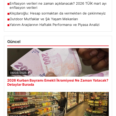
Enflasyon verileri ne zaman açıklanacak? 2026 TÜİK mart ayı
■
enflasyon verileri
Kılıçdaroğlu: Hesap sormaktan da vermekten de çekinmeyiz
■
Outdoor Mutfaklar ve Şık Yaşam Mekanları
■
Yatırım Araçlarının Haftalık Performansı ve Piyasa Analizi
■
Güncel
06/08/2026
2026 Kurban Bayramı Emekli İkramiyesi Ne Zaman Yatacak?
Detaylar Burada