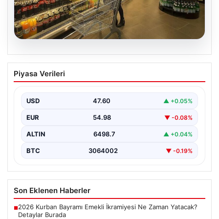
05.08.2026
Enflasyon verileri ne zaman
Piyasa Verileri
açıklanacak? 2026 TÜİK mart ayı
enflasyon verileri
USD
47.60
▲ +0.05%
EUR
54.98
▼ -0.08%
ALTIN
6498.7
▲ +0.04%
BTC
3064002
▼ -0.19%
Son Eklenen Haberler
2026 Kurban Bayramı Emekli İkramiyesi Ne Zaman Yatacak?
■
Detaylar Burada