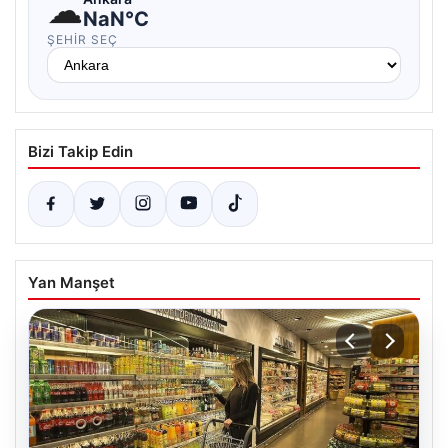
☁
NaN°C
ŞEHIR SEÇ
Bizi Takip Edin
Yan Manşet