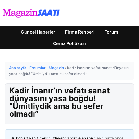
Güncel Haberler
Firma Rehberi
Forum
Çerez Politikası
Ana sayfa
›
Forumlar
›
Magazin
›
Kadir İnanır’ın vefatı sanat dünyasını
yasa boğdu! “Ümitliydik ama bu sefer olmadı”
Kadir İnanır’ın vefatı sanat
dünyasını yasa boğdu!
“Ümitliydik ama bu sefer
olmadı”
Bu konu 0 yanıt içerir, 1 izleyen vardır ve en son
1 ay 1 hafta önce