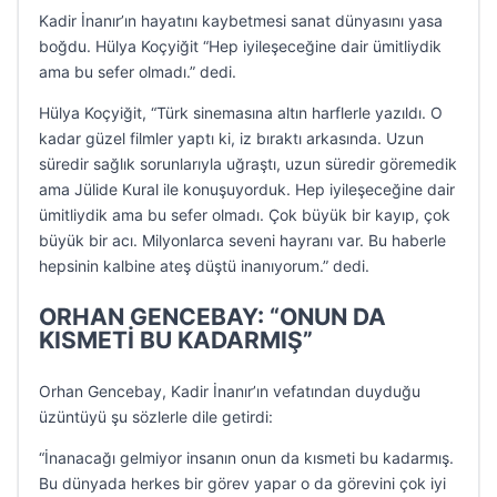
Kadir İnanır’ın hayatını kaybetmesi sanat dünyasını yasa
boğdu. Hülya Koçyiğit “Hep iyileşeceğine dair ümitliydik
ama bu sefer olmadı.” dedi.
Hülya Koçyiğit, “Türk sinemasına altın harflerle yazıldı. O
kadar güzel filmler yaptı ki, iz bıraktı arkasında. Uzun
süredir sağlık sorunlarıyla uğraştı, uzun süredir göremedik
ama Jülide Kural ile konuşuyorduk. Hep iyileşeceğine dair
ümitliydik ama bu sefer olmadı. Çok büyük bir kayıp, çok
büyük bir acı. Milyonlarca seveni hayranı var. Bu haberle
hepsinin kalbine ateş düştü inanıyorum.” dedi.
ORHAN GENCEBAY: “ONUN DA
KISMETİ BU KADARMIŞ”
Orhan Gencebay, Kadir İnanır’ın vefatından duyduğu
üzüntüyü şu sözlerle dile getirdi:
“İnanacağı gelmiyor insanın onun da kısmeti bu kadarmış.
Bu dünyada herkes bir görev yapar o da görevini çok iyi