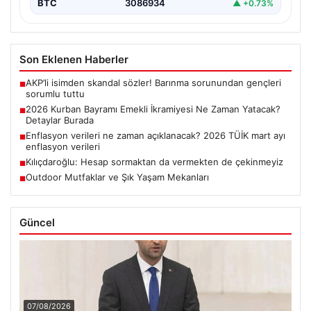
BTC
3086934
▲ +0.73%
Son Eklenen Haberler
AKP’li isimden skandal sözler! Barınma sorunundan gençleri
■
sorumlu tuttu
2026 Kurban Bayramı Emekli İkramiyesi Ne Zaman Yatacak?
■
Detaylar Burada
Enflasyon verileri ne zaman açıklanacak? 2026 TÜİK mart ayı
■
enflasyon verileri
Kılıçdaroğlu: Hesap sormaktan da vermekten de çekinmeyiz
■
Outdoor Mutfaklar ve Şık Yaşam Mekanları
■
Güncel
07/08/2026