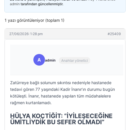
admin
tarafından güncellenmiştir.
1 yazı görüntüleniyor (toplam 1)
27/06/2026: 1:28 pm
#25409
A
admin
Anahtar yönetici
Zatürreye bağlı solunum sıkıntısı nedeniyle hastanede
tedavi gören 77 yaşındaki Kadir İnanır’ın durumu bugün
kötüleşti. İnanır, hastanede yapılan tüm müdahalelere
rağmen kurtarılamadı.
HÜLYA KOÇTİĞİT: “İYİLEŞECEĞİNE
ÜMİTLİYDİK BU SEFER OLMADI”