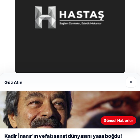
×
Göz Atın
Prenses Night Club
29/04/2026
Web sitemizi nasıl kullandığınızı daha iyi anlayabilmek,
Güncel Haberler
deneyiminizi kişiselleştirmek ve geliştirmek amacıyla çerezler
kullanıyoruz.
Çerez Politikamız
Kadir İnanır’ın vefatı sanat dünyasını yasa boğdu!