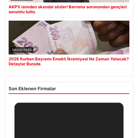
AKP’li isimden skandal sözler! Barınma sorunundan gençleri
sorumlu tuttu
06/08/2026
2026 Kurban Bayramı Emekli İkramiyesi Ne Zaman Yatacak?
Detaylar Burada
Son Eklenen Firmalar