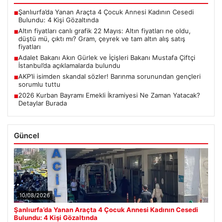
Şanlıurfa’da Yanan Araçta 4 Çocuk Annesi Kadının Cesedi
■
Bulundu: 4 Kişi Gözaltında
Altın fiyatları canlı grafik 22 Mayıs: Altın fiyatları ne oldu,
■
düştü mü, çıktı mı? Gram, çeyrek ve tam altın alış satış
fiyatları
Adalet Bakanı Akın Gürlek ve İçişleri Bakanı Mustafa Çiftçi
■
İstanbul’da açıklamalarda bulundu
AKP’li isimden skandal sözler! Barınma sorunundan gençleri
■
sorumlu tuttu
2026 Kurban Bayramı Emekli İkramiyesi Ne Zaman Yatacak?
■
Detaylar Burada
Güncel
10/08/2026
Şanlıurfa’da Yanan Araçta 4 Çocuk Annesi Kadının Cesedi
Bulundu: 4 Kişi Gözaltında