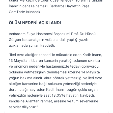
Kültür Merkezi’nde tören düzenlenecek. Törenin ardından
İnanır’ın cenaze namazı, Barbaros Hayrettin Paşa
Camii’nde kılınacak.
ÖLÜM NEDENİ AÇIKLANDI
Acıbadem Fulya Hastanesi Başhekimi Prof. Dr. Hüsnü
Görgen ise sanatçının vefatına dair yaptığı yazılı
açıklamada şunları kaydetti:
“İleri evre akciğer kanseri ile mücadele eden Kadir İnanır,
13 Mayıs’tan itibaren kanserin yarattığı solunum sıkıntısı
ve pnömoni nedeniyle hastanemizde tedavi görüyordu.
Solunum yetmezliğinin derinleşmesi üzerine 14 Mayıs’ta
yoğun bakıma alındı. Akut böbrek yetmezliği ve ileri evre
akciğer kanserine bağlı solunum yetmezliği nedeniyle
durumu ağır seyreden Kadir İnanır, bugün çoklu organ
yetmezliği nedeniyle saat 18.05’te hayatını kaybetti.
Kendisine Allah’tan rahmet, ailesine ve tüm sevenlerine
sabırlar diliyoruz.”