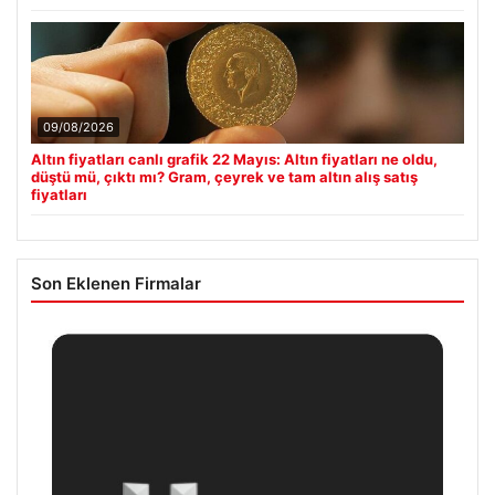
09/08/2026
Altın fiyatları canlı grafik 22 Mayıs: Altın fiyatları ne oldu,
düştü mü, çıktı mı? Gram, çeyrek ve tam altın alış satış
fiyatları
Son Eklenen Firmalar