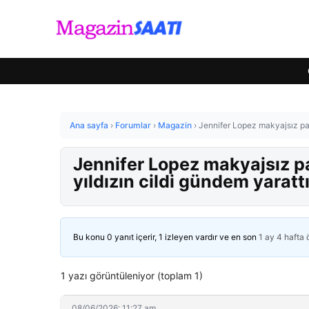
Ana sayfa
›
Forumlar
›
Magazin
›
Jennifer Lopez makyajsız pay
Jennifer Lopez makyajsız pa
yıldızın cildi gündem yaratt
Bu konu 0 yanıt içerir, 1 izleyen vardır ve en son
1 ay 4 hafta
1 yazı görüntüleniyor (toplam 1)
08/06/2026: 11:27 am