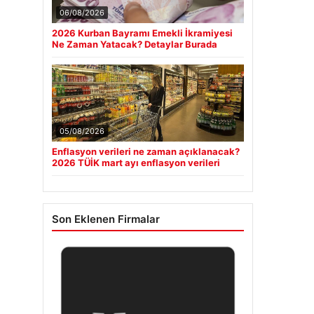
06/08/2026
2026 Kurban Bayramı Emekli İkramiyesi
Ne Zaman Yatacak? Detaylar Burada
05/08/2026
Enflasyon verileri ne zaman açıklanacak?
2026 TÜİK mart ayı enflasyon verileri
Son Eklenen Firmalar