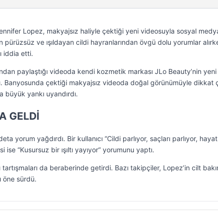
ennifer Lopez, makyajsız haliyle çektiği yeni videosuyla sosyal med
n pürüzsüz ve ışıldayan cildi hayranlarından övgü dolu yorumlar alırk
 iddia etti.
ndan paylaştığı videoda kendi kozmetik markası JLo Beauty’nin yeni
tı. Banyosunda çektiği makyajsız videoda doğal görünümüyle dikkat
a büyük yankı uyandırdı.
A GELDİ
ta yorum yağdırdı. Bir kullanıcı “Cildi parlıyor, saçları parlıyor, hayat
si ise “Kusursuz bir ışıltı yayıyor” yorumunu yaptı.
tartışmaları da beraberinde getirdi. Bazı takipçiler, Lopez’in cilt bak
nı öne sürdü.