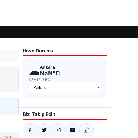
ı
Hava Durumu
☁
Ankara
NaN°C
ŞEHIR SEÇ
Bizi Takip Edin
#21342