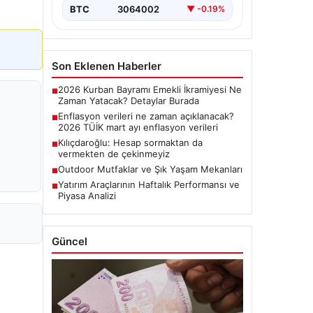
BTC
3064002
▼ -0.19%
Son Eklenen Haberler
2026 Kurban Bayramı Emekli İkramiyesi Ne
■
Zaman Yatacak? Detaylar Burada
Enflasyon verileri ne zaman açıklanacak?
■
2026 TÜİK mart ayı enflasyon verileri
Kılıçdaroğlu: Hesap sormaktan da
■
vermekten de çekinmeyiz
Outdoor Mutfaklar ve Şık Yaşam Mekanları
■
Yatırım Araçlarının Haftalık Performansı ve
■
Piyasa Analizi
Güncel