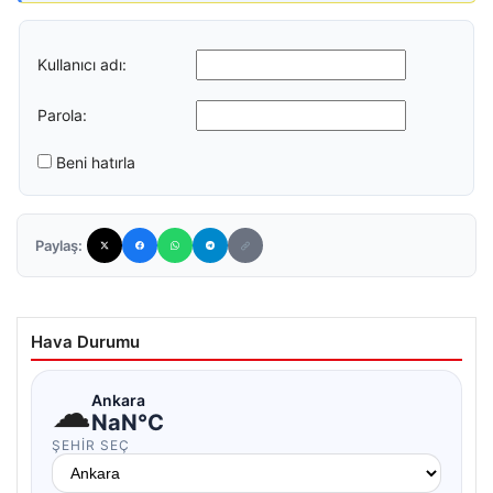
Kullanıcı adı:
Parola:
Beni hatırla
Paylaş:
Hava Durumu
☁
Ankara
NaN°C
ŞEHIR SEÇ