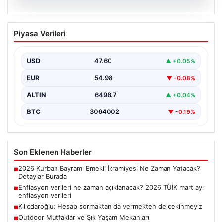
05.08.2026
Enflasyon verileri ne zaman
Piyasa Verileri
açıklanacak? 2026 TÜİK mart ayı
enflasyon verileri
USD
47.60
▲ +0.05%
EUR
54.98
▼ -0.08%
ALTIN
6498.7
▲ +0.04%
BTC
3064002
▼ -0.19%
Son Eklenen Haberler
2026 Kurban Bayramı Emekli İkramiyesi Ne Zaman Yatacak?
■
Detaylar Burada
Enflasyon verileri ne zaman açıklanacak? 2026 TÜİK mart ayı
■
enflasyon verileri
Kılıçdaroğlu: Hesap sormaktan da vermekten de çekinmeyiz
■
Outdoor Mutfaklar ve Şık Yaşam Mekanları
■