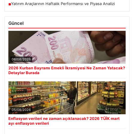
Yatırım Araçlarının Haftalık Performansı ve Piyasa Analizi
■
Güncel
06/08/2026
2026 Kurban Bayramı Emekli İkramiyesi Ne Zaman Yatacak?
Detaylar Burada
05/08/2026
Enflasyon verileri ne zaman açıklanacak? 2026 TÜİK mart
ayı enflasyon verileri