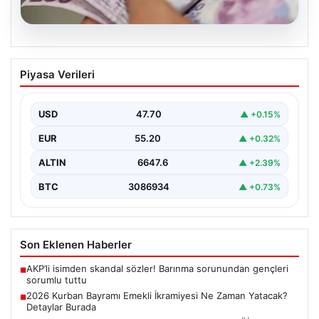
06.08.2026
2026 Kurban Bayramı Emekli İkramiyesi
Piyasa Verileri
Ne Zaman Yatacak? Detaylar Burada
Yaklaşan 2026 Kurban Bayramı öncesinde, yaklaşık 17
milyon emekli vatandaşın merakla beklediği bayram
USD
47.70
▲ +0.15%
ikramiyesi…
EUR
55.20
▲ +0.32%
ALTIN
6647.6
▲ +2.39%
BTC
3086934
▲ +0.73%
Son Eklenen Haberler
AKP’li isimden skandal sözler! Barınma sorunundan gençleri
■
sorumlu tuttu
2026 Kurban Bayramı Emekli İkramiyesi Ne Zaman Yatacak?
■
Detaylar Burada