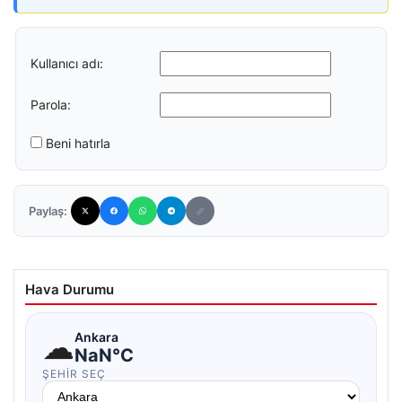
Kullanıcı adı:
Parola:
Beni hatırla
Paylaş:
Hava Durumu
☁
Ankara
NaN°C
ŞEHIR SEÇ