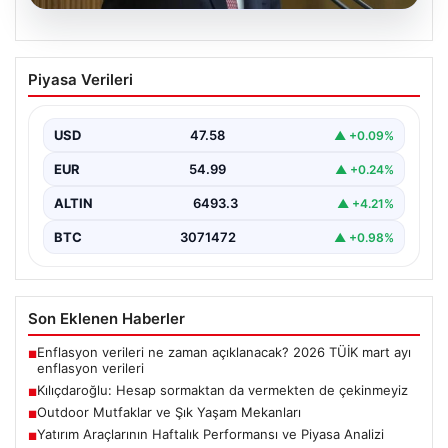
05.08.2026
Kılıçdaroğlu: Hesap sormaktan da
Piyasa Verileri
vermekten de çekinmeyiz
USD
47.58
▲ +0.09%
EUR
54.99
▲ +0.24%
ALTIN
6493.3
▲ +4.21%
BTC
3071472
▲ +0.98%
Son Eklenen Haberler
Enflasyon verileri ne zaman açıklanacak? 2026 TÜİK mart ayı
■
enflasyon verileri
Kılıçdaroğlu: Hesap sormaktan da vermekten de çekinmeyiz
■
Outdoor Mutfaklar ve Şık Yaşam Mekanları
■
Yatırım Araçlarının Haftalık Performansı ve Piyasa Analizi
■