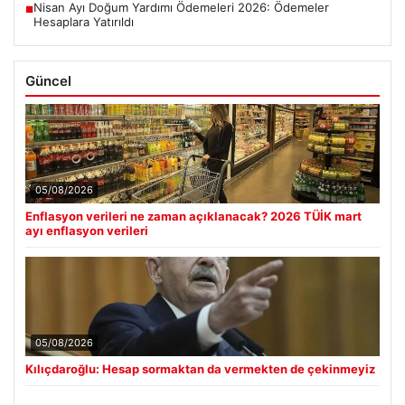
Nisan Ayı Doğum Yardımı Ödemeleri 2026: Ödemeler
■
Hesaplara Yatırıldı
Güncel
05/08/2026
Enflasyon verileri ne zaman açıklanacak? 2026 TÜİK mart
ayı enflasyon verileri
05/08/2026
Kılıçdaroğlu: Hesap sormaktan da vermekten de çekinmeyiz