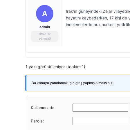
Irak’ın güneyindeki Zikar vilayeti
A
hayatını kaybederken, 17 kişi de 
incelemelerde bulunurken, yetkilile
admin
Anahtar
yönetici
1 yazı görüntüleniyor (toplam 1)
Bu konuyu yanıtlamak için giriş yapmış olmalısınız.
Kullanıcı adı:
Parola: