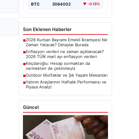
BTC
3064002
▼ -0.19%
Son Eklenen Haberler
2026 Kurban Bayramı Emekli İkramiyesi Ne
■
Zaman Yatacak? Detaylar Burada
Enflasyon verileri ne zaman açıklanacak?
■
2026 TÜİK mart ayı enflasyon verileri
Kılıçdaroğlu: Hesap sormaktan da
■
vermekten de çekinmeyiz
Outdoor Mutfaklar ve Şık Yaşam Mekanları
■
Yatırım Araçlarının Haftalık Performansı ve
■
Piyasa Analizi
Güncel