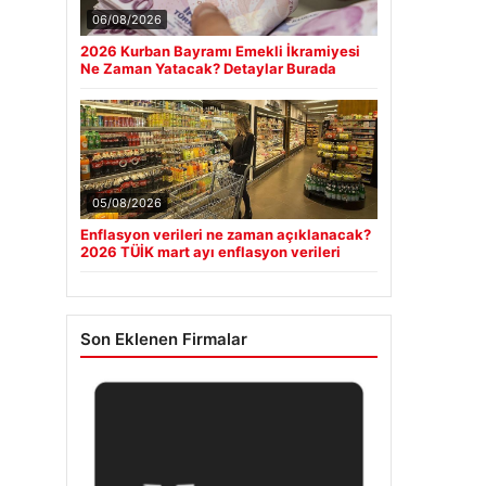
06/08/2026
2026 Kurban Bayramı Emekli İkramiyesi
Ne Zaman Yatacak? Detaylar Burada
05/08/2026
Enflasyon verileri ne zaman açıklanacak?
2026 TÜİK mart ayı enflasyon verileri
Son Eklenen Firmalar