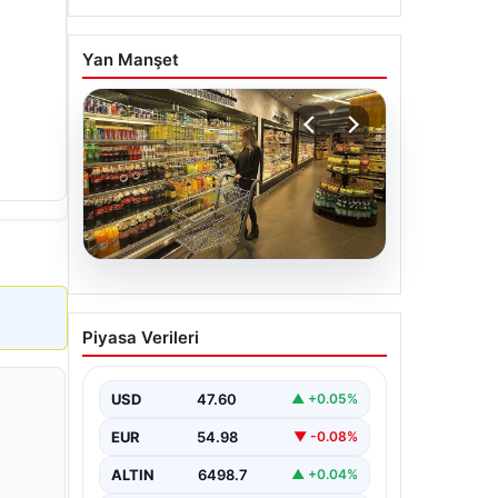
Yan Manşet
05.08.2026
Enflasyon verileri ne
Piyasa Verileri
zaman açıklanacak? 2026
TÜİK mart ayı enflasyon
verileri
USD
47.60
▲ +0.05%
EUR
54.98
▼ -0.08%
ALTIN
6498.7
▲ +0.04%