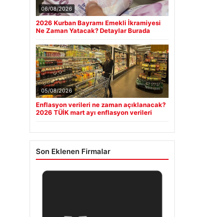
06/08/2026
2026 Kurban Bayramı Emekli İkramiyesi
Ne Zaman Yatacak? Detaylar Burada
05/08/2026
Enflasyon verileri ne zaman açıklanacak?
2026 TÜİK mart ayı enflasyon verileri
Son Eklenen Firmalar