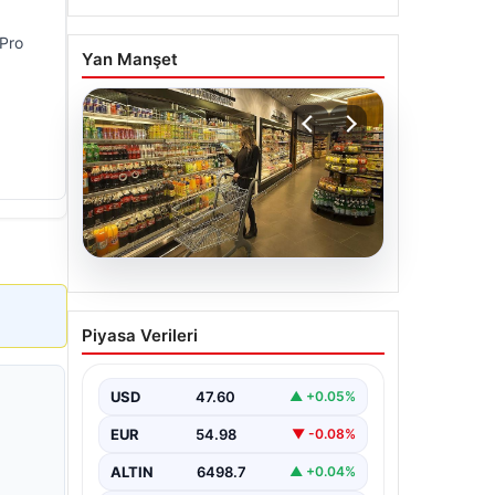
 Pro
Yan Manşet
05.08.2026
Enflasyon verileri ne
Piyasa Verileri
zaman açıklanacak? 2026
TÜİK mart ayı enflasyon
verileri
USD
47.60
▲ +0.05%
EUR
54.98
▼ -0.08%
ALTIN
6498.7
▲ +0.04%