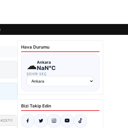
ı
Hava Durumu
☁
Ankara
NaN°C
ŞEHIR SEÇ
Bizi Takip Edin
#23711