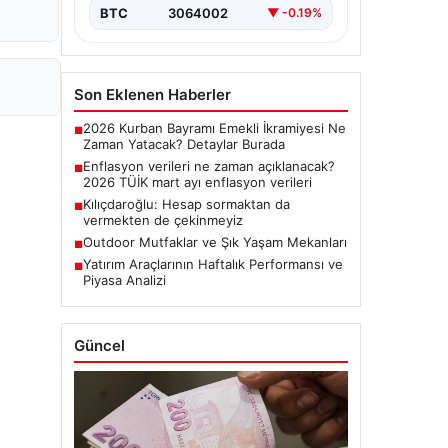
BTC
3064002
▼ -0.19%
Son Eklenen Haberler
2026 Kurban Bayramı Emekli İkramiyesi Ne
■
Zaman Yatacak? Detaylar Burada
Enflasyon verileri ne zaman açıklanacak?
■
2026 TÜİK mart ayı enflasyon verileri
Kılıçdaroğlu: Hesap sormaktan da
■
vermekten de çekinmeyiz
Outdoor Mutfaklar ve Şık Yaşam Mekanları
■
Yatırım Araçlarının Haftalık Performansı ve
■
Piyasa Analizi
Güncel