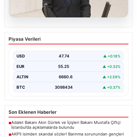
07.08.2026
AKP’li isimden skandal sözler! Barınma
Piyasa Verileri
sorunundan gençleri sorumlu tuttu
{ "title": "AKP’li İsimden Çarpıcı Açıklamalar: Barınma
Sorunu ve Gençlerin Sorumluluğu Üzerine Tartışmalar",
USD
47.74
▲ +0.18%
"content":…
EUR
55.25
▲ +0.32%
ALTIN
6660.6
▲ +2.59%
BTC
3098434
▲ +0.37%
Son Eklenen Haberler
Adalet Bakanı Akın Gürlek ve İçişleri Bakanı Mustafa Çiftçi
■
İstanbul’da açıklamalarda bulundu
AKP’li isimden skandal sözler! Barınma sorunundan gençleri
■