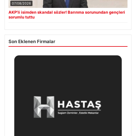
07/08/2026
AKP’li isimden skandal sözler! Barınma sorunundan gençleri
sorumlu tuttu
Son Eklenen Firmalar