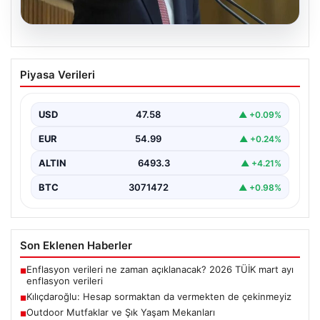
05.08.2026
Kılıçdaroğlu: Hesap sormaktan da
Piyasa Verileri
vermekten de çekinmeyiz
USD
47.58
▲ +0.09%
EUR
54.99
▲ +0.24%
ALTIN
6493.3
▲ +4.21%
BTC
3071472
▲ +0.98%
Son Eklenen Haberler
Enflasyon verileri ne zaman açıklanacak? 2026 TÜİK mart ayı
■
enflasyon verileri
Kılıçdaroğlu: Hesap sormaktan da vermekten de çekinmeyiz
■
Outdoor Mutfaklar ve Şık Yaşam Mekanları
■