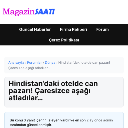
Güncel Haberler
Firma Rehberi
Forum
Çerez Politikası
Ana sayfa
›
Forumlar
›
Dünya
›
Hindistan’daki otelde can pazarı!
Çaresizce aşağı atladılar…
Hindistan’daki otelde can
pazarı! Çaresizce aşağı
atladılar…
Bu konu 0 yanıt içerir, 1 izleyen vardır ve en son
2 ay önce
admin
tarafından güncellenmiştir.