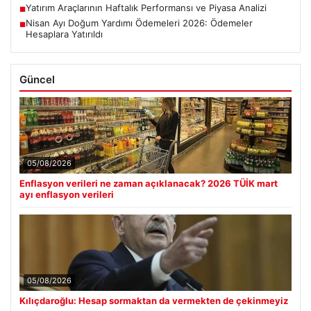
Yatırım Araçlarının Haftalık Performansı ve Piyasa Analizi
■
Nisan Ayı Doğum Yardımı Ödemeleri 2026: Ödemeler
■
Hesaplara Yatırıldı
Güncel
05/08/2026
Enflasyon verileri ne zaman açıklanacak? 2026 TÜİK mart
ayı enflasyon verileri
05/08/2026
Kılıçdaroğlu: Hesap sormaktan da vermekten de çekinmeyiz