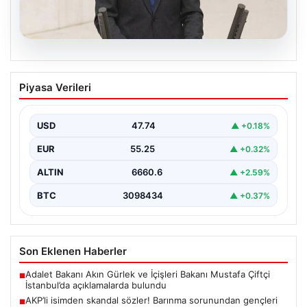
07.08.2026
AKP’li isimden skandal sözler! Barınma
Piyasa Verileri
sorunundan gençleri sorumlu tuttu
{ "title": "AKP’li İsimden Çarpıcı Açıklamalar: Barınma
Sorunu ve Gençlerin Sorumluluğu Üzerine Tartışmalar",
USD
47.74
▲ +0.18%
"content":…
EUR
55.25
▲ +0.32%
ALTIN
6660.6
▲ +2.59%
BTC
3098434
▲ +0.37%
Son Eklenen Haberler
Adalet Bakanı Akın Gürlek ve İçişleri Bakanı Mustafa Çiftçi
■
İstanbul’da açıklamalarda bulundu
AKP’li isimden skandal sözler! Barınma sorunundan gençleri
■