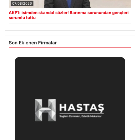
07/08/2026
AKP’li isimden skandal sözler! Barınma sorunundan gençleri
sorumlu tuttu
Son Eklenen Firmalar