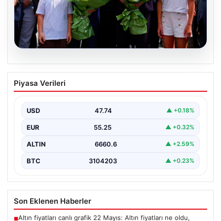
08.08.2026
Adalet Bakanı Akın Gürlek ve İçişleri
Piyasa Verileri
Bakanı Mustafa Çiftçi İstanbul’da
açıklamalarda bulundu
USD
47.74
▲ +0.18%
{"title": "Adalet Bakanı Akın Gürlek ve İçişleri Bakanı
Mustafa Çiftçi İstanbul'da önemli açıklamalarda
EUR
55.25
▲ +0.32%
bulundu",…
ALTIN
6660.6
▲ +2.59%
BTC
3104203
▲ +0.23%
Son Eklenen Haberler
Altın fiyatları canlı grafik 22 Mayıs: Altın fiyatları ne oldu,
■