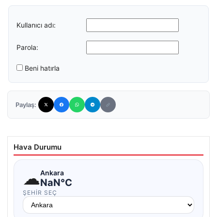
Kullanıcı adı:
Parola:
Beni hatırla
Paylaş:
Hava Durumu
☁
Ankara
NaN°C
ŞEHIR SEÇ