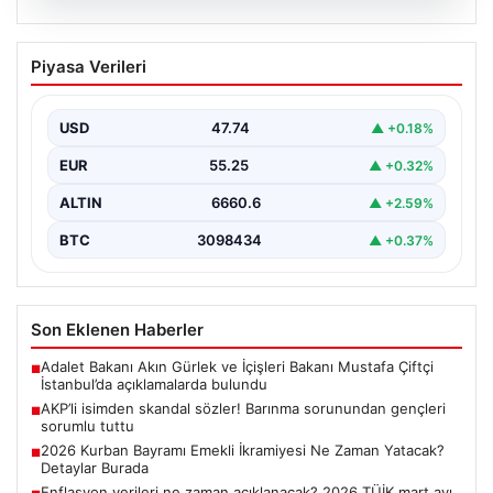
07.08.2026
AKP’li isimden skandal sözler! Barınma
Piyasa Verileri
sorunundan gençleri sorumlu tuttu
{ "title": "AKP’li İsimden Çarpıcı Açıklamalar: Barınma
Sorunu ve Gençlerin Sorumluluğu Üzerine Tartışmalar",
USD
47.74
▲ +0.18%
"content":…
EUR
55.25
▲ +0.32%
ALTIN
6660.6
▲ +2.59%
BTC
3098434
▲ +0.37%
Son Eklenen Haberler
Adalet Bakanı Akın Gürlek ve İçişleri Bakanı Mustafa Çiftçi
■
İstanbul’da açıklamalarda bulundu
AKP’li isimden skandal sözler! Barınma sorunundan gençleri
■
sorumlu tuttu
2026 Kurban Bayramı Emekli İkramiyesi Ne Zaman Yatacak?
■
Detaylar Burada
Enflasyon verileri ne zaman açıklanacak? 2026 TÜİK mart ayı