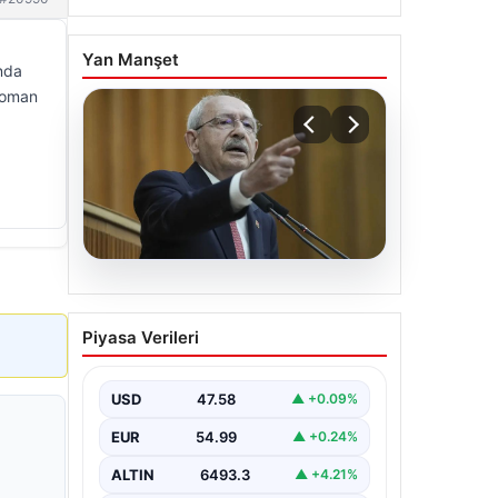
Yan Manşet
ında
 Roman
05.08.2026
Kılıçdaroğlu: Hesap
Piyasa Verileri
sormaktan da vermekten
de çekinmeyiz
USD
47.58
▲ +0.09%
EUR
54.99
▲ +0.24%
ALTIN
6493.3
▲ +4.21%