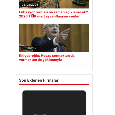
05/08/2026
Enflasyon verileri ne zaman açıklanacak?
2026 TÜİK mart ayı enflasyon verileri
05/08/2026
Kılıçdaroğlu: Hesap sormaktan da
vermekten de çekinmeyiz
Son Eklenen Firmalar