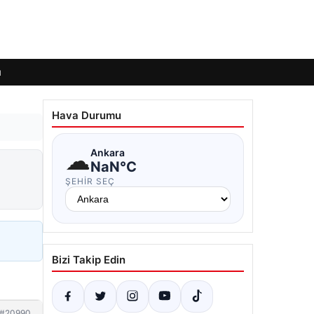
ı
Hava Durumu
☁
Ankara
NaN°C
ŞEHIR SEÇ
Bizi Takip Edin
#20990