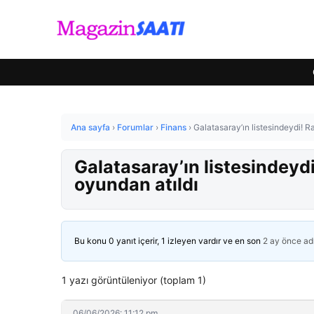
Ana sayfa
›
Forumlar
›
Finans
›
Galatasaray’ın listesindeydi! Ra
Galatasaray’ın listesindeydi
oyundan atıldı
Bu konu 0 yanıt içerir, 1 izleyen vardır ve en son
2 ay önce
ad
1 yazı görüntüleniyor (toplam 1)
06/06/2026: 11:12 pm