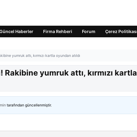
Güncel Haberler
Firma Rehberi
Forum
Çerez Politikas
kibine yumruk attı, kırmızı kartla oyundan atıldı
! Rakibine yumruk attı, kırmızı kartla
min
tarafından güncellenmiştir.