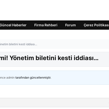
Güncel Haberler
Firma Rehberi
Forum
Çerez Politikas
netim biletini kesti iddiası…
i! Yönetim biletini kesti iddiası…
 önce
admin
tarafından güncellenmiştir.