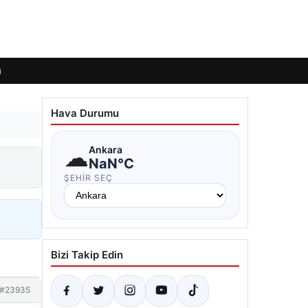
ı
Hava Durumu
☁
Ankara
NaN°C
ŞEHIR SEÇ
Bizi Takip Edin
#23935