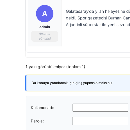
Galatasaray’da yılan hikayesine 
A
geldi. Spor gazetecisi Burhan Can 
Arjantinli süperstar ile yeni sezo
admin
Anahtar
yönetici
1 yazı görüntüleniyor (toplam 1)
Bu konuyu yanıtlamak için giriş yapmış olmalısınız.
Kullanıcı adı:
Parola: