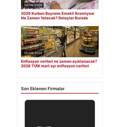
06/08/2026
2026 Kurban Bayramı Emekli İkramiyesi
Ne Zaman Yatacak? Detaylar Burada
05/08/2026
Enflasyon verileri ne zaman açıklanacak?
2026 TÜİK mart ayı enflasyon verileri
Son Eklenen Firmalar