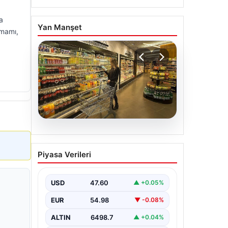
a
Yan Manşet
amamı,
05.08.2026
Enflasyon verileri ne
Piyasa Verileri
zaman açıklanacak? 2026
TÜİK mart ayı enflasyon
verileri
USD
47.60
▲ +0.05%
EUR
54.98
▼ -0.08%
ALTIN
6498.7
▲ +0.04%