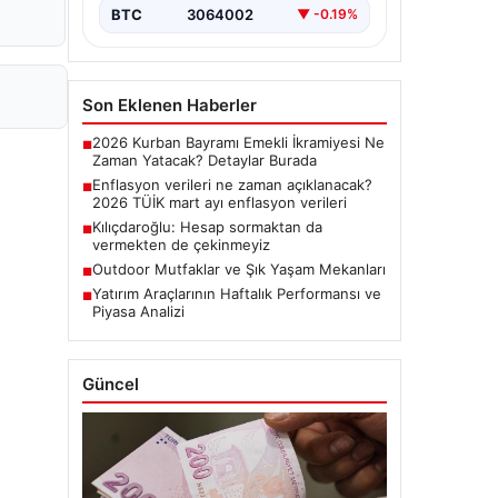
BTC
3064002
▼ -0.19%
Son Eklenen Haberler
2026 Kurban Bayramı Emekli İkramiyesi Ne
■
Zaman Yatacak? Detaylar Burada
Enflasyon verileri ne zaman açıklanacak?
■
2026 TÜİK mart ayı enflasyon verileri
Kılıçdaroğlu: Hesap sormaktan da
■
vermekten de çekinmeyiz
Outdoor Mutfaklar ve Şık Yaşam Mekanları
■
Yatırım Araçlarının Haftalık Performansı ve
■
Piyasa Analizi
Güncel