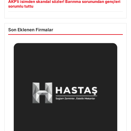
AKP’li isimden skandal sözler! Barınma sorunundan gençleri
sorumlu tuttu
Son Eklenen Firmalar