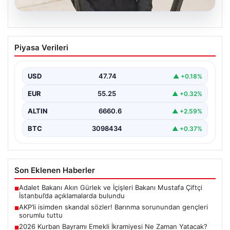
07.08.2026
AKP’li isimden skandal sözler! Barınma
Piyasa Verileri
sorunundan gençleri sorumlu tuttu
{ "title": "AKP’li İsimden Çarpıcı Açıklamalar: Barınma
Sorunu ve Gençlerin Sorumluluğu Üzerine Tartışmalar",
USD
47.74
▲ +0.18%
"content":…
EUR
55.25
▲ +0.32%
ALTIN
6660.6
▲ +2.59%
BTC
3098434
▲ +0.37%
Son Eklenen Haberler
Adalet Bakanı Akın Gürlek ve İçişleri Bakanı Mustafa Çiftçi
■
İstanbul’da açıklamalarda bulundu
AKP’li isimden skandal sözler! Barınma sorunundan gençleri
■
sorumlu tuttu
2026 Kurban Bayramı Emekli İkramiyesi Ne Zaman Yatacak?
■