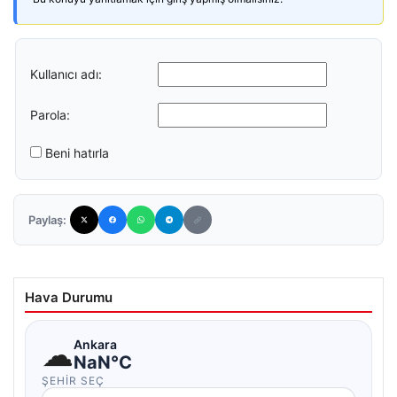
Kullanıcı adı:
Parola:
Beni hatırla
Paylaş:
Hava Durumu
☁
Ankara
NaN°C
ŞEHIR SEÇ