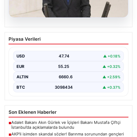
07.08.2026
AKP’li isimden skandal sözler! Barınma
Piyasa Verileri
sorunundan gençleri sorumlu tuttu
{ "title": "AKP’li İsimden Çarpıcı Açıklamalar: Barınma
Sorunu ve Gençlerin Sorumluluğu Üzerine Tartışmalar",
USD
47.74
▲ +0.18%
"content":…
EUR
55.25
▲ +0.32%
ALTIN
6660.6
▲ +2.59%
BTC
3098434
▲ +0.37%
Son Eklenen Haberler
Adalet Bakanı Akın Gürlek ve İçişleri Bakanı Mustafa Çiftçi
■
İstanbul’da açıklamalarda bulundu
AKP’li isimden skandal sözler! Barınma sorunundan gençleri
■