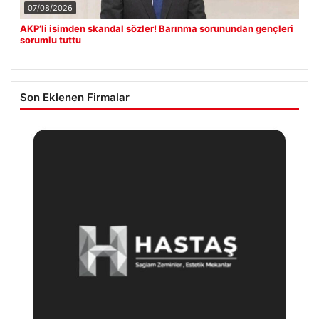
07/08/2026
AKP’li isimden skandal sözler! Barınma sorunundan gençleri
sorumlu tuttu
Son Eklenen Firmalar