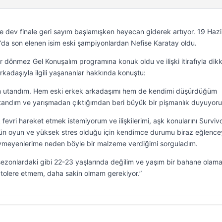
de dev finale geri sayım başlamışken heyecan giderek artıyor. 19 Hazi
’da son elenen isim eski şampiyonlardan Nefise Karatay oldu.
 dönmez Gel Konuşalım programına konuk oldu ve ilişki itirafıyla dikk
arkadaşıyla ilgili yaşananlar hakkında konuştu:
n utandım. Hem eski erkek arkadaşımı hem de kendimi düşürdüğüm
tandım ve yarışmadan çıktığımdan beri büyük bir pişmanlık duyuyor
fevri hareket etmek istemiyorum ve ilişkilerimi, aşk konularını Survivo
n oyun ve yüksek stres olduğu için kendimce durumu biraz eğlence
meyenlerime neden böyle bir malzeme verdiğimi sorguladım.
 sezonlardaki gibi 22-23 yaşlarında değilim ve yaşım bir bahane olama
ı tolere etmem, daha sakin olmam gerekiyor.”