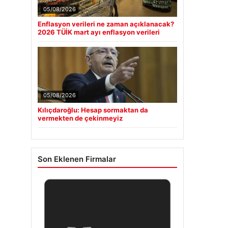
05/08/2026
Enflasyon verileri ne zaman açıklanacak?
2026 TÜİK mart ayı enflasyon verileri
05/08/2026
Kılıçdaroğlu: Hesap sormaktan da
vermekten de çekinmeyiz
Son Eklenen Firmalar