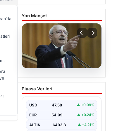
Yan Manşet
ran’da
atleri
um.
r’a
05.08.2026
ye
Kılıçdaroğlu: Hesap
Piyasa Verileri
sormaktan da vermekten
z;
de çekinmeyiz
USD
47.58
▲ +0.09%
EUR
54.99
▲ +0.24%
ALTIN
6493.3
▲ +4.21%