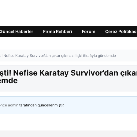
Güncel Haberler
Firma Rehberi
Forum
Çerez Politikas
i! Nefise Karatay Survivor’dan çıkar çıkmaz ilişki itirafıyla gündemde
şti! Nefise Karatay Survivor’dan çıka
demde
 önce
admin
tarafından güncellenmiştir.