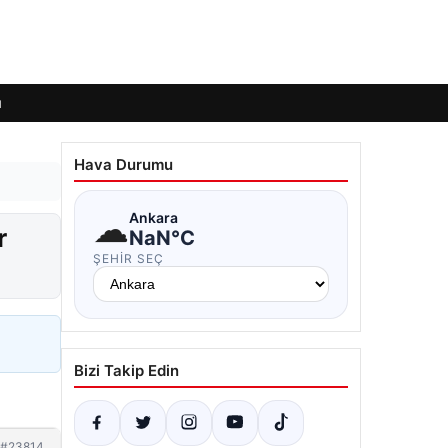
ı
Hava Durumu
☁
Ankara
r
NaN°C
ŞEHIR SEÇ
Bizi Takip Edin
#23814