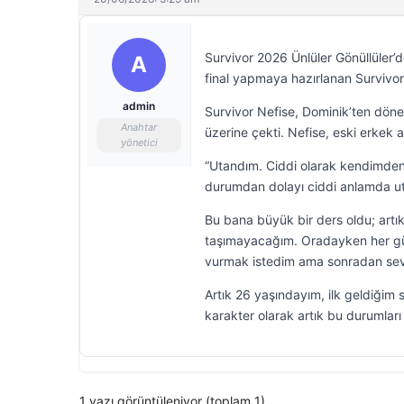
Survivor 2026 Ünlüler Gönüllüler’
A
final yapmaya hazırlanan Survivor
admin
Survivor Nefise, Dominik’ten döner
Anahtar
üzerine çekti. Nefise, eski erkek 
yönetici
“Utandım. Ciddi olarak kendimde
durumdan dolayı ciddi anlamda u
Bu bana büyük bir ders oldu; artık 
taşımayacağım. Oradayken her gü
vurmak istedim ama sonradan sev
Artık 26 yaşındayım, ilk geldiğim
karakter olarak artık bu durumlar
1 yazı görüntüleniyor (toplam 1)