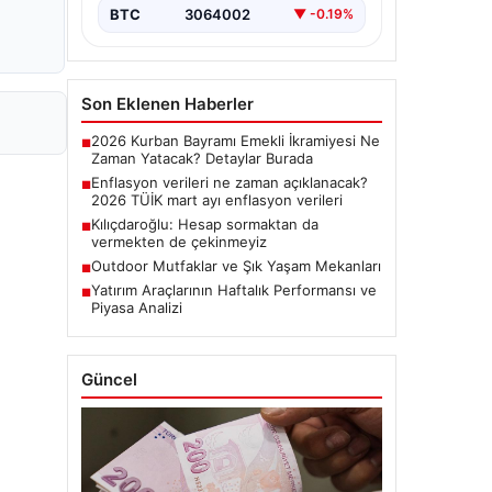
BTC
3064002
▼ -0.19%
Son Eklenen Haberler
2026 Kurban Bayramı Emekli İkramiyesi Ne
■
Zaman Yatacak? Detaylar Burada
Enflasyon verileri ne zaman açıklanacak?
■
2026 TÜİK mart ayı enflasyon verileri
Kılıçdaroğlu: Hesap sormaktan da
■
vermekten de çekinmeyiz
Outdoor Mutfaklar ve Şık Yaşam Mekanları
■
Yatırım Araçlarının Haftalık Performansı ve
■
Piyasa Analizi
Güncel