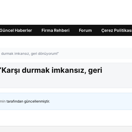
Güncel Haberler
Firma Rehberi
Forum
Çerez Politikas
şı durmak imkansız, geri dönüyorum!”
 “Karşı durmak imkansız, geri
min
tarafından güncellenmiştir.