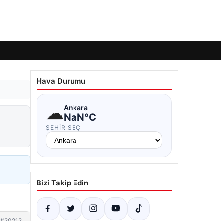
ı
Hava Durumu
☁
Ankara
NaN°C
ŞEHIR SEÇ
Bizi Takip Edin
#20212