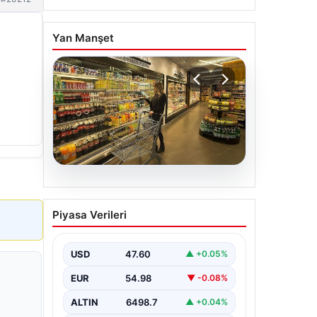
Yan Manşet
05.08.2026
Enflasyon verileri ne
Piyasa Verileri
zaman açıklanacak? 2026
TÜİK mart ayı enflasyon
verileri
USD
47.60
▲ +0.05%
EUR
54.98
▼ -0.08%
ALTIN
6498.7
▲ +0.04%