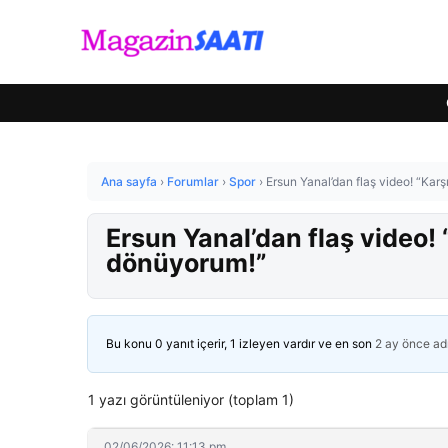
Ana sayfa
›
Forumlar
›
Spor
›
Ersun Yanal’dan flaş video! “Kar
Ersun Yanal’dan flaş video!
dönüyorum!”
Bu konu 0 yanıt içerir, 1 izleyen vardır ve en son
2 ay önce
ad
1 yazı görüntüleniyor (toplam 1)
02/06/2026: 11:13 pm