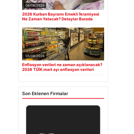
06/08/2026
2026 Kurban Bayramı Emekli İkramiyesi
Ne Zaman Yatacak? Detaylar Burada
05/08/2026
Enflasyon verileri ne zaman açıklanacak?
2026 TÜİK mart ayı enflasyon verileri
Son Eklenen Firmalar