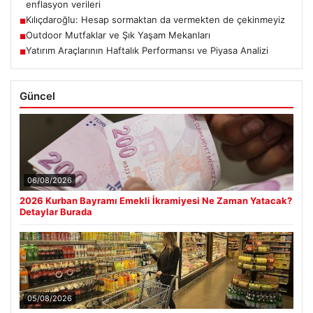
enflasyon verileri
Kılıçdaroğlu: Hesap sormaktan da vermekten de çekinmeyiz
■
Outdoor Mutfaklar ve Şık Yaşam Mekanları
■
Yatırım Araçlarının Haftalık Performansı ve Piyasa Analizi
■
Güncel
06/08/2026
2026 Kurban Bayramı Emekli İkramiyesi Ne Zaman Yatacak?
Detaylar Burada
05/08/2026