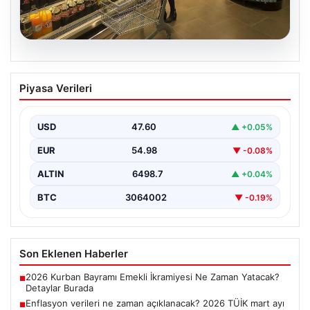
05.08.2026
Enflasyon verileri ne zaman
Piyasa Verileri
açıklanacak? 2026 TÜİK mart ayı
enflasyon verileri
USD
47.60
▲ +0.05%
EUR
54.98
▼ -0.08%
ALTIN
6498.7
▲ +0.04%
BTC
3064002
▼ -0.19%
Son Eklenen Haberler
2026 Kurban Bayramı Emekli İkramiyesi Ne Zaman Yatacak?
■
Detaylar Burada
Enflasyon verileri ne zaman açıklanacak? 2026 TÜİK mart ayı
■