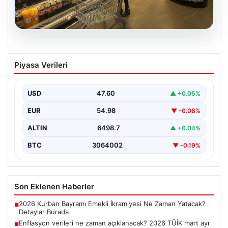
05.08.2026
Enflasyon verileri ne zaman
Piyasa Verileri
açıklanacak? 2026 TÜİK mart ayı
enflasyon verileri
USD
47.60
▲ +0.05%
EUR
54.98
▼ -0.08%
ALTIN
6498.7
▲ +0.04%
BTC
3064002
▼ -0.19%
Son Eklenen Haberler
2026 Kurban Bayramı Emekli İkramiyesi Ne Zaman Yatacak?
■
Detaylar Burada
Enflasyon verileri ne zaman açıklanacak? 2026 TÜİK mart ayı
■