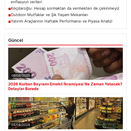
enflasyon verileri
Kılıçdaroğlu: Hesap sormaktan da vermekten de çekinmeyiz
■
Outdoor Mutfaklar ve Şık Yaşam Mekanları
■
Yatırım Araçlarının Haftalık Performansı ve Piyasa Analizi
■
Güncel
06/08/2026
2026 Kurban Bayramı Emekli İkramiyesi Ne Zaman Yatacak?
Detaylar Burada
05/08/2026