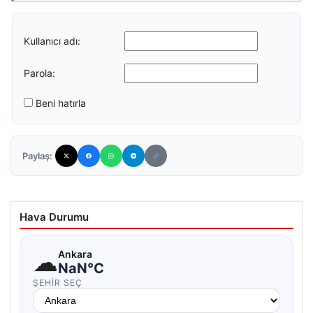
Kullanıcı adı:
Parola:
Beni hatırla
Paylaş:
Hava Durumu
☁
Ankara
NaN°C
ŞEHIR SEÇ