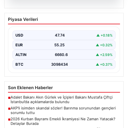
07.08.2026
AKP’li isimden skandal sözler! Barınma
Piyasa Verileri
sorunundan gençleri sorumlu tuttu
{ "title": "AKP’li İsimden Çarpıcı Açıklamalar: Barınma
Sorunu ve Gençlerin Sorumluluğu Üzerine Tartışmalar",
USD
47.74
▲ +0.18%
"content":…
EUR
55.25
▲ +0.32%
ALTIN
6660.6
▲ +2.59%
BTC
3098434
▲ +0.37%
Son Eklenen Haberler
Adalet Bakanı Akın Gürlek ve İçişleri Bakanı Mustafa Çiftçi
■
İstanbul’da açıklamalarda bulundu
AKP’li isimden skandal sözler! Barınma sorunundan gençleri
■
sorumlu tuttu
2026 Kurban Bayramı Emekli İkramiyesi Ne Zaman Yatacak?
■
Detaylar Burada