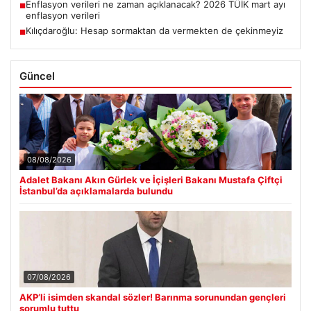
Enflasyon verileri ne zaman açıklanacak? 2026 TÜİK mart ayı
■
enflasyon verileri
Kılıçdaroğlu: Hesap sormaktan da vermekten de çekinmeyiz
■
Güncel
08/08/2026
Adalet Bakanı Akın Gürlek ve İçişleri Bakanı Mustafa Çiftçi
İstanbul’da açıklamalarda bulundu
07/08/2026
AKP’li isimden skandal sözler! Barınma sorunundan gençleri
sorumlu tuttu