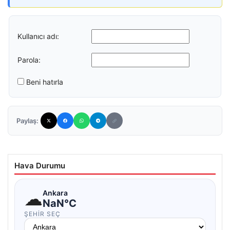
Kullanıcı adı:
Parola:
Beni hatırla
Paylaş:
Hava Durumu
☁
Ankara
NaN°C
ŞEHIR SEÇ