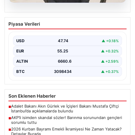
07.08.2026
AKP’li isimden skandal sözler! Barınma
Piyasa Verileri
sorunundan gençleri sorumlu tuttu
{ "title": "AKP’li İsimden Çarpıcı Açıklamalar: Barınma
Sorunu ve Gençlerin Sorumluluğu Üzerine Tartışmalar",
USD
47.74
▲ +0.18%
"content":…
EUR
55.25
▲ +0.32%
ALTIN
6660.6
▲ +2.59%
BTC
3098434
▲ +0.37%
Son Eklenen Haberler
Adalet Bakanı Akın Gürlek ve İçişleri Bakanı Mustafa Çiftçi
■
İstanbul’da açıklamalarda bulundu
AKP’li isimden skandal sözler! Barınma sorunundan gençleri
■
sorumlu tuttu
2026 Kurban Bayramı Emekli İkramiyesi Ne Zaman Yatacak?
■
Detaylar Burada