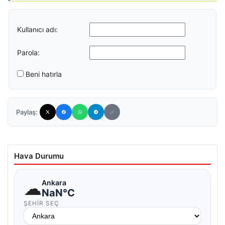
Kullanıcı adı:
Parola:
Beni hatırla
Paylaş:
Hava Durumu
☁
Ankara
NaN°C
ŞEHIR SEÇ