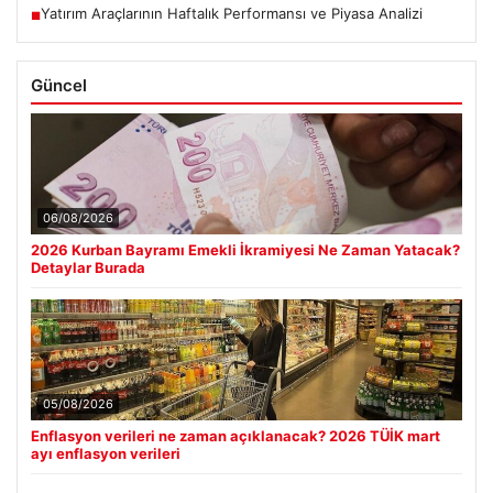
Yatırım Araçlarının Haftalık Performansı ve Piyasa Analizi
■
Güncel
06/08/2026
2026 Kurban Bayramı Emekli İkramiyesi Ne Zaman Yatacak?
Detaylar Burada
05/08/2026
Enflasyon verileri ne zaman açıklanacak? 2026 TÜİK mart
ayı enflasyon verileri