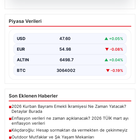
05.08.2026
Enflasyon verileri ne zaman
Piyasa Verileri
açıklanacak? 2026 TÜİK mart ayı
enflasyon verileri
USD
47.60
▲ +0.05%
EUR
54.98
▼ -0.08%
ALTIN
6498.7
▲ +0.04%
BTC
3064002
▼ -0.19%
Son Eklenen Haberler
2026 Kurban Bayramı Emekli İkramiyesi Ne Zaman Yatacak?
■
Detaylar Burada
Enflasyon verileri ne zaman açıklanacak? 2026 TÜİK mart ayı
■
enflasyon verileri
Kılıçdaroğlu: Hesap sormaktan da vermekten de çekinmeyiz
■
Outdoor Mutfaklar ve Şık Yaşam Mekanları
■