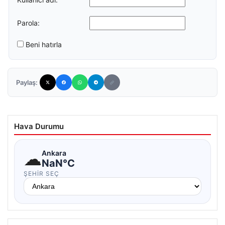
Parola:
Beni hatırla
Paylaş:
Hava Durumu
☁
Ankara
NaN°C
ŞEHIR SEÇ