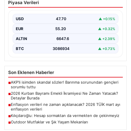
Piyasa Verileri
Ne Zaman Yatacak? Detaylar Burada
Yaklaşan 2026 Kurban Bayramı öncesinde, yaklaşık 17
milyon emekli vatandaşın merakla beklediği bayram
USD
47.70
▲ +0.15%
ikramiyesi…
EUR
55.20
▲ +0.32%
ALTIN
6647.6
▲ +2.39%
BTC
3086934
▲ +0.73%
Son Eklenen Haberler
AKP’li isimden skandal sözler! Barınma sorunundan gençleri
■
sorumlu tuttu
2026 Kurban Bayramı Emekli İkramiyesi Ne Zaman Yatacak?
■
Detaylar Burada
Enflasyon verileri ne zaman açıklanacak? 2026 TÜİK mart ayı
■
enflasyon verileri
Kılıçdaroğlu: Hesap sormaktan da vermekten de çekinmeyiz
■
Outdoor Mutfaklar ve Şık Yaşam Mekanları
■