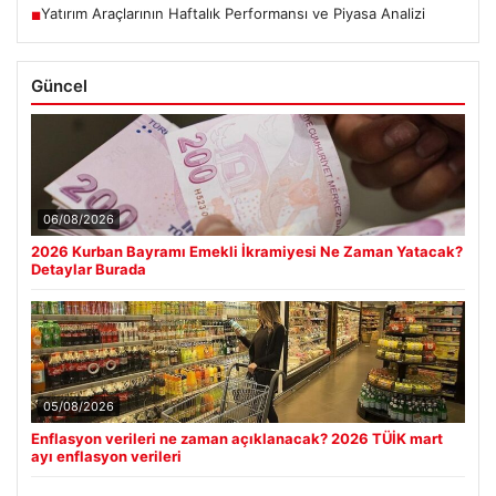
Yatırım Araçlarının Haftalık Performansı ve Piyasa Analizi
■
Güncel
06/08/2026
2026 Kurban Bayramı Emekli İkramiyesi Ne Zaman Yatacak?
Detaylar Burada
05/08/2026
Enflasyon verileri ne zaman açıklanacak? 2026 TÜİK mart
ayı enflasyon verileri