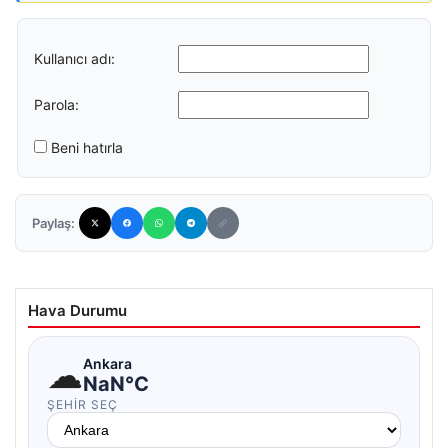
Kullanıcı adı:
Parola:
Beni hatırla
Paylaş:
Hava Durumu
☁
Ankara
NaN°C
ŞEHIR SEÇ