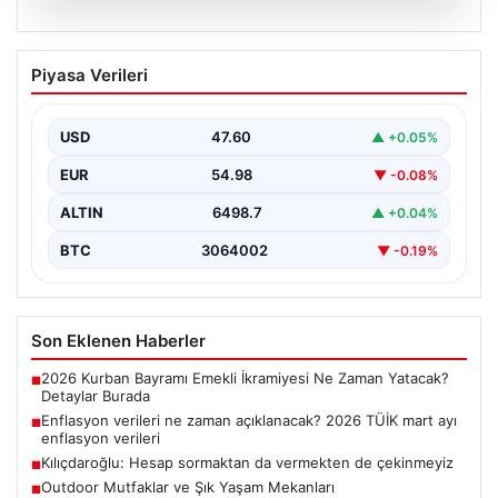
05.08.2026
Enflasyon verileri ne zaman
Piyasa Verileri
açıklanacak? 2026 TÜİK mart ayı
enflasyon verileri
USD
47.60
▲ +0.05%
EUR
54.98
▼ -0.08%
ALTIN
6498.7
▲ +0.04%
BTC
3064002
▼ -0.19%
Son Eklenen Haberler
2026 Kurban Bayramı Emekli İkramiyesi Ne Zaman Yatacak?
■
Detaylar Burada
Enflasyon verileri ne zaman açıklanacak? 2026 TÜİK mart ayı
■
enflasyon verileri
Kılıçdaroğlu: Hesap sormaktan da vermekten de çekinmeyiz
■
Outdoor Mutfaklar ve Şık Yaşam Mekanları
■