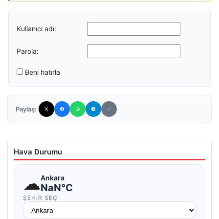
Kullanıcı adı:
Parola:
Beni hatırla
Paylaş:
Hava Durumu
☁
Ankara
NaN°C
ŞEHIR SEÇ