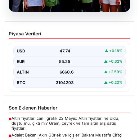
08.08.2026
Adalet Bakanı Akın Gürlek ve İçişleri
Piyasa Verileri
Bakanı Mustafa Çiftçi İstanbul’da
açıklamalarda bulundu
USD
47.74
▲ +0.18%
{"title": "Adalet Bakanı Akın Gürlek ve İçişleri Bakanı
Mustafa Çiftçi İstanbul'da önemli açıklamalarda
EUR
55.25
▲ +0.32%
bulundu",…
ALTIN
6660.6
▲ +2.59%
BTC
3104203
▲ +0.23%
Son Eklenen Haberler
Altın fiyatları canlı grafik 22 Mayıs: Altın fiyatları ne oldu,
■
düştü mü, çıktı mı? Gram, çeyrek ve tam altın alış satış
fiyatları
Adalet Bakanı Akın Gürlek ve İçişleri Bakanı Mustafa Çiftçi
■