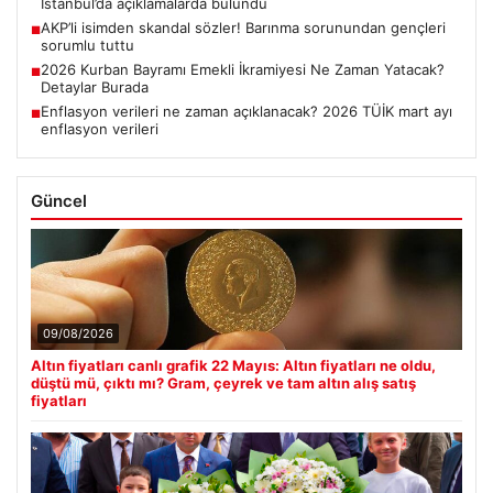
İstanbul’da açıklamalarda bulundu
AKP’li isimden skandal sözler! Barınma sorunundan gençleri
■
sorumlu tuttu
2026 Kurban Bayramı Emekli İkramiyesi Ne Zaman Yatacak?
■
Detaylar Burada
Enflasyon verileri ne zaman açıklanacak? 2026 TÜİK mart ayı
■
enflasyon verileri
Güncel
09/08/2026
Altın fiyatları canlı grafik 22 Mayıs: Altın fiyatları ne oldu,
düştü mü, çıktı mı? Gram, çeyrek ve tam altın alış satış
fiyatları