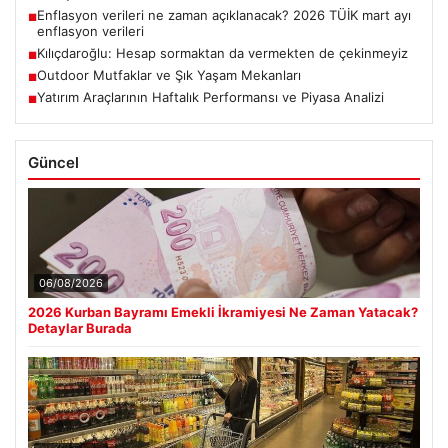
Enflasyon verileri ne zaman açıklanacak? 2026 TÜİK mart ayı
■
enflasyon verileri
Kılıçdaroğlu: Hesap sormaktan da vermekten de çekinmeyiz
■
Outdoor Mutfaklar ve Şık Yaşam Mekanları
■
Yatırım Araçlarının Haftalık Performansı ve Piyasa Analizi
■
Güncel
06/08/2026
2026 Kurban Bayramı Emekli İkramiyesi Ne Zaman Yatacak?
Detaylar Burada