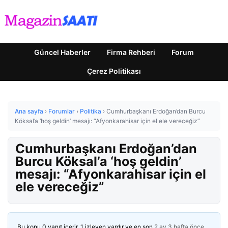
Güncel Haberler
Firma Rehberi
Forum
Çerez Politikası
Ana sayfa
›
Forumlar
›
Politika
›
Cumhurbaşkanı Erdoğan’dan Burcu
Köksal’a ‘hoş geldin’ mesajı: “Afyonkarahisar için el ele vereceğiz”
Cumhurbaşkanı Erdoğan’dan
Burcu Köksal’a ‘hoş geldin’
mesajı: “Afyonkarahisar için el
ele vereceğiz”
Bu konu 0 yanıt içerir, 1 izleyen vardır ve en son
2 ay 3 hafta önce