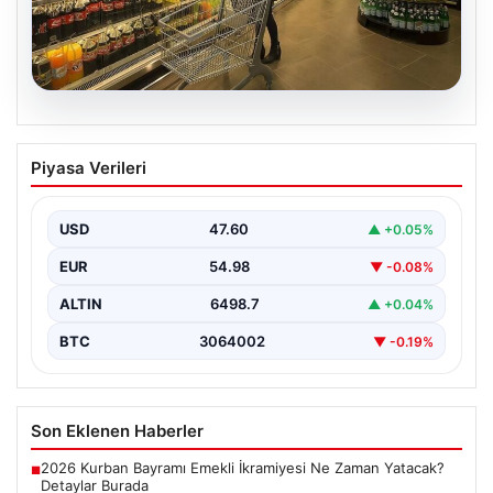
05.08.2026
Enflasyon verileri ne zaman
Piyasa Verileri
açıklanacak? 2026 TÜİK mart ayı
enflasyon verileri
USD
47.60
▲ +0.05%
EUR
54.98
▼ -0.08%
ALTIN
6498.7
▲ +0.04%
BTC
3064002
▼ -0.19%
Son Eklenen Haberler
2026 Kurban Bayramı Emekli İkramiyesi Ne Zaman Yatacak?
■
Detaylar Burada