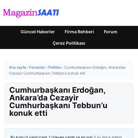
Güncel Haberler
Firma Rehberi
Forum
Çerez Politikası
Ana sayfa
›
Forumlar
›
Politika
›
Cumhurbaşkanı Erdoğan, Ankara’da
Cezayir Cumhurbaşkanı Tebbun’u konuk etti
Cumhurbaşkanı Erdoğan,
Ankara’da Cezayir
Cumhurbaşkanı Tebbun’u
konuk etti
Bu konu 0 yanıt içerir, 1 izleyen vardır ve en son
3 ay önce
admin