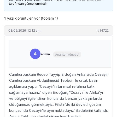
tarafından güncellenmiştir.
1 yazı görüntüleniyor (toplam 1)
08/05/2026: 12:12 am
#14722
A
admin
Anahtar yönetici
Cumhurbaşkanı Recep Tayyip Erdoğan Ankara’da Cezayir
Cumhurbaşkanı Abduülmecid Tebbun ile ortak basın
açıklaması yaptı. “Cezayir’in tarımsal refahına katkı
sağlamaya hazırız” diyen Erdoğan, “Cezayir ile Afrika’yı
ve bölgeyi ilgilendiren konularda benzer yaklaşımlarda
olduğumuzu görmekteyiz. Filistin’de iki devletli çözüm
konusunda Cezayir’le aynı noktadayız” ifadelerini kullandı.
Ayrıca Tebbun’a devlet nişanı tevcih edildi.