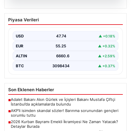
07.08.2026
AKP’li isimden skandal sözler! Barınma
Piyasa Verileri
sorunundan gençleri sorumlu tuttu
{ "title": "AKP’li İsimden Çarpıcı Açıklamalar: Barınma
Sorunu ve Gençlerin Sorumluluğu Üzerine Tartışmalar",
USD
47.74
▲ +0.18%
"content":…
EUR
55.25
▲ +0.32%
ALTIN
6660.6
▲ +2.59%
BTC
3098434
▲ +0.37%
Son Eklenen Haberler
Adalet Bakanı Akın Gürlek ve İçişleri Bakanı Mustafa Çiftçi
■
İstanbul’da açıklamalarda bulundu
AKP’li isimden skandal sözler! Barınma sorunundan gençleri
■
sorumlu tuttu
2026 Kurban Bayramı Emekli İkramiyesi Ne Zaman Yatacak?
■
Detaylar Burada