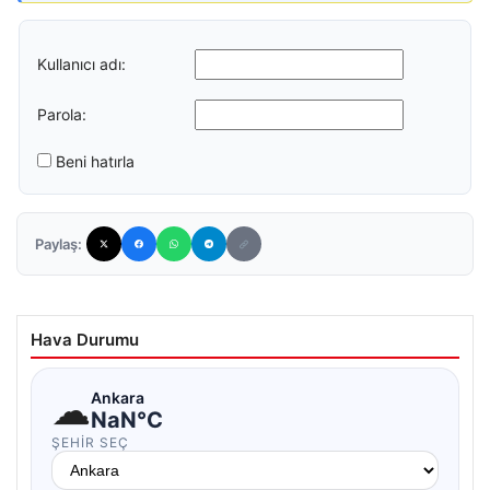
Kullanıcı adı:
Parola:
Beni hatırla
Paylaş:
Hava Durumu
☁
Ankara
NaN°C
ŞEHIR SEÇ