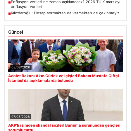
Enflasyon verileri ne zaman açıklanacak? 2026 TÜİK mart ayı
■
enflasyon verileri
Kılıçdaroğlu: Hesap sormaktan da vermekten de çekinmeyiz
■
Güncel
08/08/2026
Adalet Bakanı Akın Gürlek ve İçişleri Bakanı Mustafa Çiftçi
İstanbul’da açıklamalarda bulundu
07/08/2026
AKP’li isimden skandal sözler! Barınma sorunundan gençleri
sorumlu tuttu