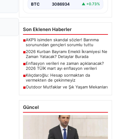
BTC
3086934
▲ +0.73%
Son Eklenen Haberler
AKP’li isimden skandal sözler! Barınma
■
sorunundan gençleri sorumlu tuttu
2026 Kurban Bayramı Emekli İkramiyesi Ne
■
Zaman Yatacak? Detaylar Burada
Enflasyon verileri ne zaman açıklanacak?
■
2026 TÜİK mart ayı enflasyon verileri
Kılıçdaroğlu: Hesap sormaktan da
■
vermekten de çekinmeyiz
Outdoor Mutfaklar ve Şık Yaşam Mekanları
■
Güncel