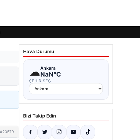
ı
Hava Durumu
☁
Ankara
NaN°C
ŞEHIR SEÇ
Bizi Takip Edin
#20579