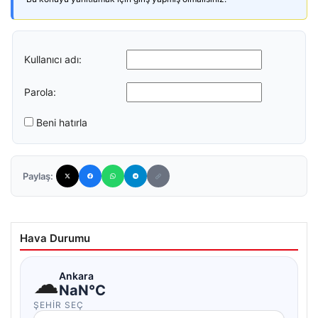
Kullanıcı adı:
Parola:
Beni hatırla
Paylaş:
Hava Durumu
☁
Ankara
NaN°C
ŞEHIR SEÇ