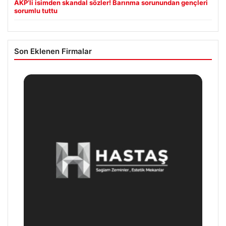
AKP’li isimden skandal sözler! Barınma sorunundan gençleri
sorumlu tuttu
Son Eklenen Firmalar