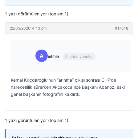
1 yazı görüntüleniyor (toplam 1)
22/05/2026: 4:43 pm
#17648
A
admin
Anahtar yönetici
Kemal Kılıçdaroğlu’nun “arınma” çıkışı sonrası CHP’de
hareketlilik sürerken Akçakoca İlçe Başkanı Abanoz, eski
genel başkanın fotoğrafını kaldırdı.
1 yazı görüntüleniyor (toplam 1)
Bu konuyu yanıtlamak için giriş yapmış olmalısınız.