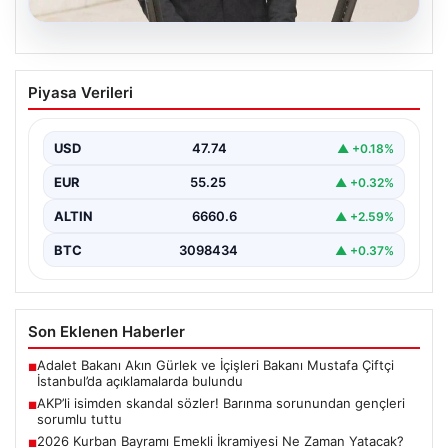
07.08.2026
AKP’li isimden skandal sözler! Barınma
Piyasa Verileri
sorunundan gençleri sorumlu tuttu
{ "title": "AKP’li İsimden Çarpıcı Açıklamalar: Barınma
Sorunu ve Gençlerin Sorumluluğu Üzerine Tartışmalar",
USD
47.74
▲ +0.18%
"content":…
EUR
55.25
▲ +0.32%
ALTIN
6660.6
▲ +2.59%
BTC
3098434
▲ +0.37%
Son Eklenen Haberler
Adalet Bakanı Akın Gürlek ve İçişleri Bakanı Mustafa Çiftçi
■
İstanbul’da açıklamalarda bulundu
AKP’li isimden skandal sözler! Barınma sorunundan gençleri
■
sorumlu tuttu
2026 Kurban Bayramı Emekli İkramiyesi Ne Zaman Yatacak?
■