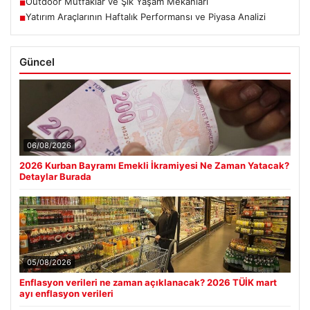
Outdoor Mutfaklar ve Şık Yaşam Mekanları
■
Yatırım Araçlarının Haftalık Performansı ve Piyasa Analizi
■
Güncel
06/08/2026
2026 Kurban Bayramı Emekli İkramiyesi Ne Zaman Yatacak?
Detaylar Burada
05/08/2026
Enflasyon verileri ne zaman açıklanacak? 2026 TÜİK mart
ayı enflasyon verileri