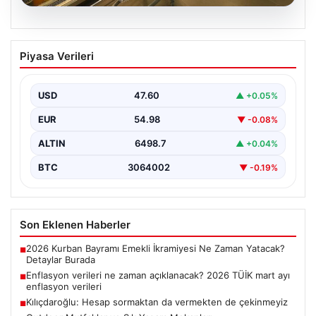
05.08.2026
Enflasyon verileri ne zaman
Piyasa Verileri
açıklanacak? 2026 TÜİK mart ayı
enflasyon verileri
USD
47.60
▲ +0.05%
EUR
54.98
▼ -0.08%
ALTIN
6498.7
▲ +0.04%
BTC
3064002
▼ -0.19%
Son Eklenen Haberler
2026 Kurban Bayramı Emekli İkramiyesi Ne Zaman Yatacak?
■
Detaylar Burada
Enflasyon verileri ne zaman açıklanacak? 2026 TÜİK mart ayı
■
enflasyon verileri
Kılıçdaroğlu: Hesap sormaktan da vermekten de çekinmeyiz
■