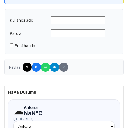
Kullanıcı adı:
Parola:
Beni hatırla
Paylaş:
Hava Durumu
☁
Ankara
NaN°C
ŞEHIR SEÇ