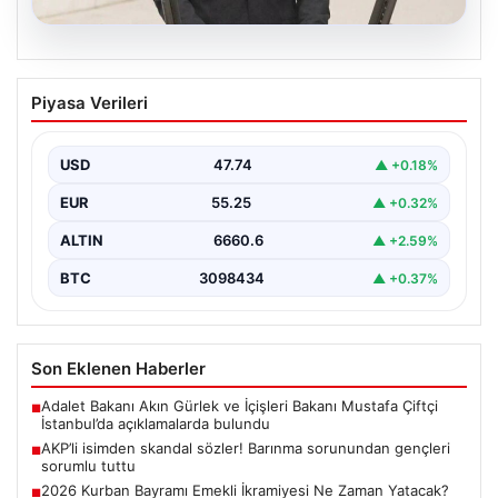
07.08.2026
AKP’li isimden skandal sözler! Barınma
Piyasa Verileri
sorunundan gençleri sorumlu tuttu
{ "title": "AKP’li İsimden Çarpıcı Açıklamalar: Barınma
Sorunu ve Gençlerin Sorumluluğu Üzerine Tartışmalar",
USD
47.74
▲ +0.18%
"content":…
EUR
55.25
▲ +0.32%
ALTIN
6660.6
▲ +2.59%
BTC
3098434
▲ +0.37%
Son Eklenen Haberler
Adalet Bakanı Akın Gürlek ve İçişleri Bakanı Mustafa Çiftçi
■
İstanbul’da açıklamalarda bulundu
AKP’li isimden skandal sözler! Barınma sorunundan gençleri
■
sorumlu tuttu
2026 Kurban Bayramı Emekli İkramiyesi Ne Zaman Yatacak?
■