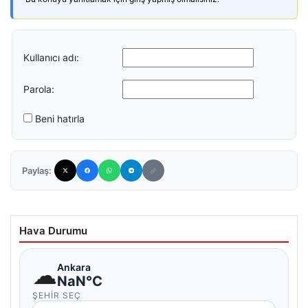
Kullanıcı adı:
Parola:
Beni hatırla
Paylaş:
Hava Durumu
☁
Ankara
NaN°C
ŞEHIR SEÇ