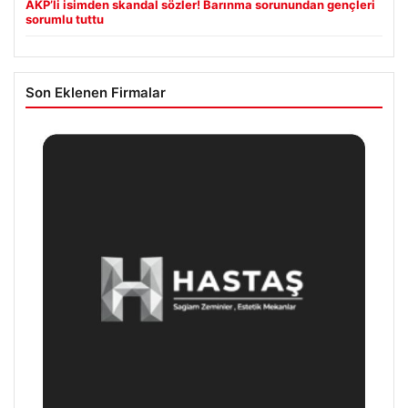
AKP’li isimden skandal sözler! Barınma sorunundan gençleri
sorumlu tuttu
Son Eklenen Firmalar