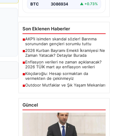
BTC
3086934
▲ +0.73%
Son Eklenen Haberler
AKP’li isimden skandal sözler! Barınma
■
sorunundan gençleri sorumlu tuttu
2026 Kurban Bayramı Emekli İkramiyesi Ne
■
Zaman Yatacak? Detaylar Burada
Enflasyon verileri ne zaman açıklanacak?
■
2026 TÜİK mart ayı enflasyon verileri
Kılıçdaroğlu: Hesap sormaktan da
■
vermekten de çekinmeyiz
Outdoor Mutfaklar ve Şık Yaşam Mekanları
■
Güncel