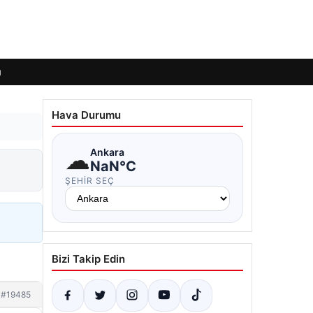
ı
Hava Durumu
☁
Ankara
NaN°C
ŞEHIR SEÇ
Bizi Takip Edin
#19485