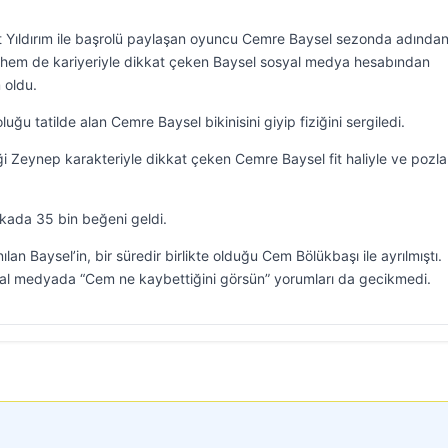
at Yıldırım ile başrolü paylaşan oyuncu Cemre Baysel sezonda adında
tı hem de kariyeriyle dikkat çeken Baysel sosyal medya hesabından
 oldu.
uğu tatilde alan Cemre Baysel bikinisini giyip fiziğini sergiledi.
i Zeynep karakteriyle dikkat çeken Cemre Baysel fit haliyle ve pozla
kada 35 bin beğeni geldi.
lan Baysel’in, bir süredir birlikte olduğu Cem Bölükbaşı ile ayrılmıştı.
al medyada “Cem ne kaybettiğini görsün” yorumları da gecikmedi.