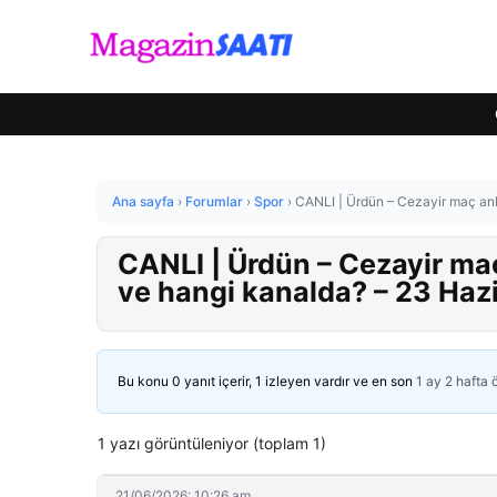
Ana sayfa
›
Forumlar
›
Spor
›
CANLI | Ürdün – Cezayir maç an
CANLI | Ürdün – Cezayir ma
ve hangi kanalda? – 23 Haz
Bu konu 0 yanıt içerir, 1 izleyen vardır ve en son
1 ay 2 hafta
1 yazı görüntüleniyor (toplam 1)
21/06/2026: 10:26 am