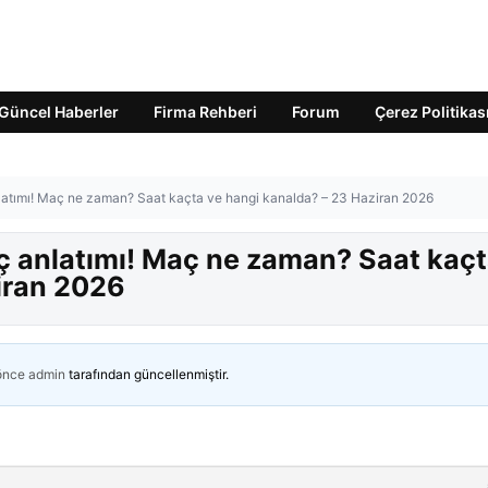
Güncel Haberler
Firma Rehberi
Forum
Çerez Politikas
latımı! Maç ne zaman? Saat kaçta ve hangi kanalda? – 23 Haziran 2026
ç anlatımı! Maç ne zaman? Saat kaç
iran 2026
 önce
admin
tarafından güncellenmiştir.