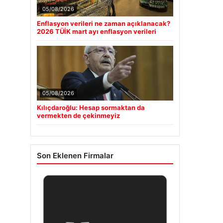
05/08/2026
Enflasyon verileri ne zaman açıklanacak?
2026 TÜİK mart ayı enflasyon verileri
05/08/2026
Kılıçdaroğlu: Hesap sormaktan da
vermekten de çekinmeyiz
Son Eklenen Firmalar