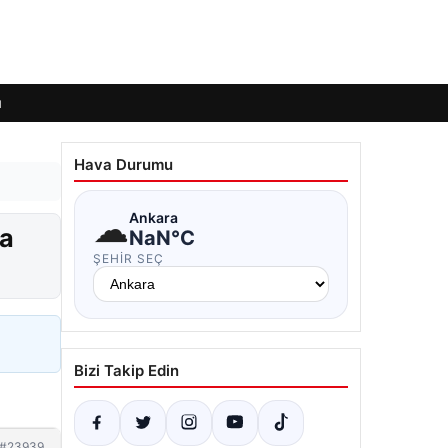
ı
Hava Durumu
☁
Ankara
ta
NaN°C
ŞEHIR SEÇ
Bizi Takip Edin
#23939