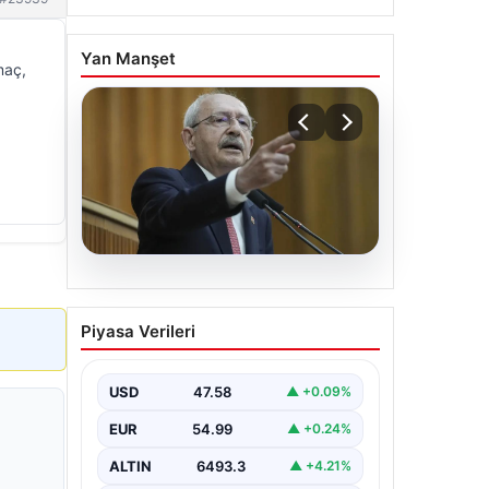
Yan Manşet
maç,
05.08.2026
Kılıçdaroğlu: Hesap
Piyasa Verileri
sormaktan da vermekten
de çekinmeyiz
USD
47.58
▲ +0.09%
EUR
54.99
▲ +0.24%
ALTIN
6493.3
▲ +4.21%