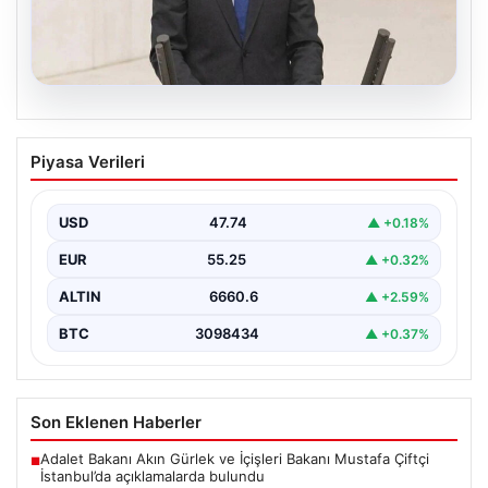
07.08.2026
AKP’li isimden skandal sözler! Barınma
Piyasa Verileri
sorunundan gençleri sorumlu tuttu
{ "title": "AKP’li İsimden Çarpıcı Açıklamalar: Barınma
Sorunu ve Gençlerin Sorumluluğu Üzerine Tartışmalar",
USD
47.74
▲ +0.18%
"content":…
EUR
55.25
▲ +0.32%
ALTIN
6660.6
▲ +2.59%
BTC
3098434
▲ +0.37%
Son Eklenen Haberler
Adalet Bakanı Akın Gürlek ve İçişleri Bakanı Mustafa Çiftçi
■
İstanbul’da açıklamalarda bulundu