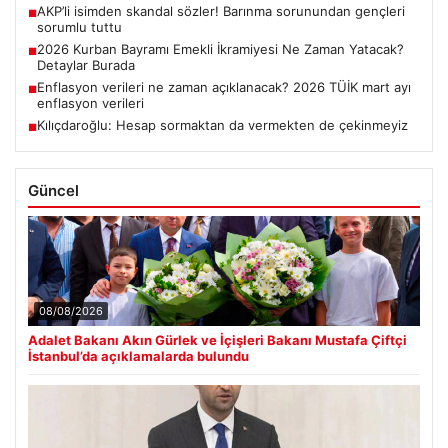
AKP’li isimden skandal sözler! Barınma sorunundan gençleri
■
sorumlu tuttu
2026 Kurban Bayramı Emekli İkramiyesi Ne Zaman Yatacak?
■
Detaylar Burada
Enflasyon verileri ne zaman açıklanacak? 2026 TÜİK mart ayı
■
enflasyon verileri
Kılıçdaroğlu: Hesap sormaktan da vermekten de çekinmeyiz
■
Güncel
08/08/2026
Adalet Bakanı Akın Gürlek ve İçişleri Bakanı Mustafa Çiftçi
İstanbul’da açıklamalarda bulundu