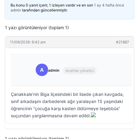
Bu konu 0 yanıt içerir, 1 izleyen vardır ve en son
1 ay 4 hafta önce
admin
tarafından güncellenmiştir.
1 yazı görüntüleniyor (toplam 1)
11/06/2026: 6:42 am
#21887
A
admin
Anahtar yönetici
Çanakkale’nin Biga ilçesindeki bir lisede çıkan kavgada,
sınıf arkadaşını darbederek ağır yaralayan 15 yaşındaki
öğrencinin “çocuğa karşı kasten öldürmeye teşebbüs”
suçundan yargılanmasına devam edildi.
1 yazı görüntüleniyor (toplam 1)