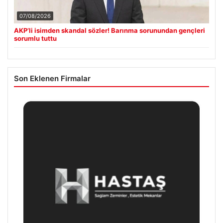
07/08/2026
AKP’li isimden skandal sözler! Barınma sorunundan gençleri
sorumlu tuttu
Son Eklenen Firmalar