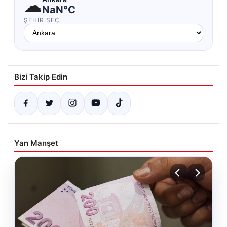
☁
NaN°C
ŞEHIR SEÇ
Bizi Takip Edin
Yan Manşet