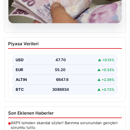
06.08.2026
2026 Kurban Bayramı Emekli İkramiyesi
Piyasa Verileri
Ne Zaman Yatacak? Detaylar Burada
Yaklaşan 2026 Kurban Bayramı öncesinde, yaklaşık 17
milyon emekli vatandaşın merakla beklediği bayram
USD
47.70
▲ +0.15%
ikramiyesi…
EUR
55.20
▲ +0.32%
ALTIN
6647.6
▲ +2.39%
BTC
3086934
▲ +0.73%
Son Eklenen Haberler
AKP’li isimden skandal sözler! Barınma sorunundan gençleri
■
sorumlu tuttu